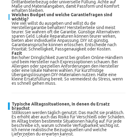
Drittanbieterbezug oder universelle Füllung. Achte auf
Maße und Materialangaben, damit Passform und Komfort
erhalten bleiben.
Welches Budget und welche Garantiefragen sind
wichtig?
Wie viel willst du ausgeben und willst du die
Herstellergarantie behalten? Herstellerteile sind meist
teurer. Sie wahren oft die Garantie. Günstige Alternativen
sparen Geld. Lokale Reparaturen können teurer wirken,
bieten aber individuelle Anpassung. DIY ist günstig.
Garantieansprüche können erlöschen. Entscheide nach
Priorität: Schnelligkeit, Passgenauigkeit oder Kosten.
Fazit
Bei hoher Dringlichkeit zuerst bei großen Online-Händlern
und beim Hersteller nach Expressoptionen schauen. Bei
Allergien oder speziellen Anforderungen den Hersteller
oder eine lokale Näherei wählen. Für kurzfristige
Übergangslösungen DIY-Materialien nutzen. Halte eine
kleine Ersatzfüllung bereit. So vermeidest du Stress, wenn
es schnell gehen muss.
Typische Alltagssituationen, in denen du Ersatz
brauchst
Stillkissen werden täglich genutzt. Das macht sie praktisch.
Es erhöht aber auch das Risiko für Verschleiß oder Schäden.
Im Alltag treten bestimmte Situationen häufig auf. Für jede
beschreibe ich, warum schnelle Verfügbarkeit wichtig ist.
Ich nenne realistische Bezugsquellen und welche
Lieferzeiten du erwarten kannst.