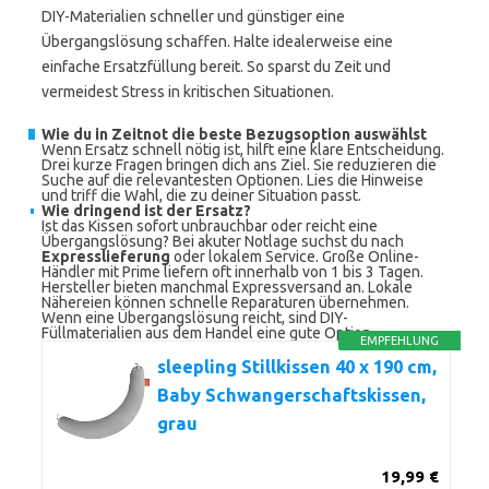
DIY-Materialien schneller und günstiger eine
Übergangslösung schaffen. Halte idealerweise eine
einfache Ersatzfüllung bereit. So sparst du Zeit und
vermeidest Stress in kritischen Situationen.
Wie du in Zeitnot die beste Bezugsoption auswählst
Wenn Ersatz schnell nötig ist, hilft eine klare Entscheidung.
Drei kurze Fragen bringen dich ans Ziel. Sie reduzieren die
Suche auf die relevantesten Optionen. Lies die Hinweise
und triff die Wahl, die zu deiner Situation passt.
Wie dringend ist der Ersatz?
Ist das Kissen sofort unbrauchbar oder reicht eine
Übergangslösung? Bei akuter Notlage suchst du nach
Expresslieferung
oder lokalem Service. Große Online-
Händler mit Prime liefern oft innerhalb von 1 bis 3 Tagen.
Hersteller bieten manchmal Expressversand an. Lokale
Nähereien können schnelle Reparaturen übernehmen.
Wenn eine Übergangslösung reicht, sind DIY-
Füllmaterialien aus dem Handel eine gute Option.
EMPFEHLUNG
sleepling Stillkissen 40 x 190 cm,
Baby Schwangerschaftskissen,
grau
19,99 €