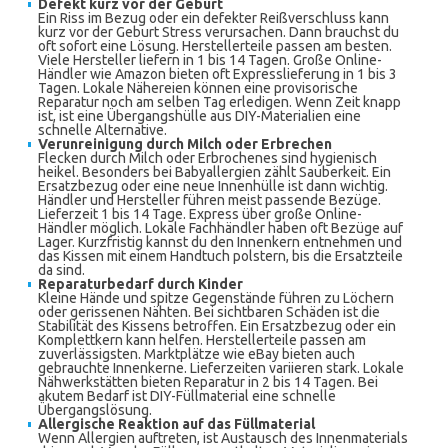
Defekt kurz vor der Geburt
Ein Riss im Bezug oder ein defekter Reißverschluss kann
kurz vor der Geburt Stress verursachen. Dann brauchst du
oft sofort eine Lösung. Herstellerteile passen am besten.
Viele Hersteller liefern in 1 bis 14 Tagen. Große Online-
Händler wie Amazon bieten oft Expresslieferung in 1 bis 3
Tagen. Lokale Nähereien können eine provisorische
Reparatur noch am selben Tag erledigen. Wenn Zeit knapp
ist, ist eine Übergangshülle aus DIY-Materialien eine
schnelle Alternative.
Verunreinigung durch Milch oder Erbrechen
Flecken durch Milch oder Erbrochenes sind hygienisch
heikel. Besonders bei Babyallergien zählt Sauberkeit. Ein
Ersatzbezug oder eine neue Innenhülle ist dann wichtig.
Händler und Hersteller führen meist passende Bezüge.
Lieferzeit 1 bis 14 Tage. Express über große Online-
Händler möglich. Lokale Fachhändler haben oft Bezüge auf
Lager. Kurzfristig kannst du den Innenkern entnehmen und
das Kissen mit einem Handtuch polstern, bis die Ersatzteile
da sind.
Reparaturbedarf durch Kinder
Kleine Hände und spitze Gegenstände führen zu Löchern
oder gerissenen Nähten. Bei sichtbaren Schäden ist die
Stabilität des Kissens betroffen. Ein Ersatzbezug oder ein
Komplettkern kann helfen. Herstellerteile passen am
zuverlässigsten. Marktplätze wie eBay bieten auch
gebrauchte Innenkerne. Lieferzeiten variieren stark. Lokale
Nähwerkstätten bieten Reparatur in 2 bis 14 Tagen. Bei
akutem Bedarf ist DIY-Füllmaterial eine schnelle
Übergangslösung.
Allergische Reaktion auf das Füllmaterial
Wenn Allergien auftreten, ist Austausch des Innenmaterials