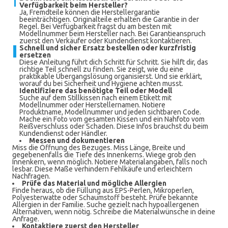
Verfügbarkeit beim Hersteller?
Ja, Fremdteile können die Herstellergarantie
beeinträchtigen. Originalteile erhalten die Garantie in der
Regel. Bei Verfügbarkeit fragst du am besten mit
Modellnummer beim Hersteller nach. Bei Garantieanspruch
zuerst den Verkäufer oder Kundendienst kontaktieren.
Schnell und sicher Ersatz bestellen oder kurzfristig
ersetzen
Diese Anleitung führt dich Schritt für Schritt. Sie hilft dir, das
richtige Teil schnell zu finden. Sie zeigt, wie du eine
praktikable Übergangslösung organisierst. Und sie erklärt,
worauf du bei Sicherheit und Hygiene achten musst.
Identifiziere das benötigte Teil oder Modell
Suche auf dem Stillkissen nach einem Etikett mit
Modellnummer oder Herstellernamen. Notiere
Produktname, Modellnummer und jeden sichtbaren Code.
Mache ein Foto vom gesamten Kissen und ein Nahfoto vom
Reißverschluss oder Schaden. Diese Infos brauchst du beim
Kundendienst oder Händler.
Messen und dokumentieren
Miss die Öffnung des Bezuges. Miss Länge, Breite und
gegebenenfalls die Tiefe des Innenkerns. Wiege grob den
Innenkern, wenn möglich. Notiere Materialangaben, falls noch
lesbar. Diese Maße verhindern Fehlkäufe und erleichtern
Nachfragen.
Prüfe das Material und mögliche Allergien
Finde heraus, ob die Füllung aus EPS-Perlen, Mikroperlen,
Polyesterwatte oder Schaumstoff besteht. Prüfe bekannte
Allergien in der Familie. Suche gezielt nach hypoallergenen
Alternativen, wenn nötig. Schreibe die Materialwünsche in deine
Anfrage.
Kontaktiere zuerst den Hersteller