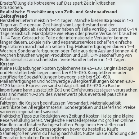
Ersatzfüllung als Notreserve auf. Das spart Zeit in kritischen
Situationen.
Realistische Einschätzung von Zeit- und Kostenaufwand
Zeitaufwand
Hersteller liefern meist in 1–14 Tagen. Manche bieten
Express
in 1–3
Tagen an. Die genaue Zeit hängt vom Lagerbestand und der
Versandlogistik ab. Fachhändler haben oft Teile vorrätig. Dort sind 0–14
Tage realistisch. Marktplätze wie eBay oder private Verkäufer brauchen
1–14 Tage. Gebrauchte Teile oder internationale Verkäufer können
länger dauern. Lokale Näh- und Reparaturservices schaffen einfache
Reparaturen manchmal am selben Tag. Maßanfertigungen dauern 1–4
Wochen. Sonderanfertigungen oder Teile aus dem Ausland können 4–8
Wochen brauchen wegen Produktion und Zoll. DIY-Beschaffung von
Füllmaterial ist am schnellsten. Viele Händler liefern in 1–3 Tagen.
Kosten
Kleine Füllpackungen kosten typischerweise €5–€30. Originalbezüge
und Herstellerteile liegen meist bei €15–€50. Komplettkerne oder
zertifizierte Spezialfüllungen bewegen sich bei €20–€80.
Maßanfertigungen und hochwertige Allergikerfüllungen können €30–
€120 kosten. Expressversand schlägt oft mit €5–€20 zu Buche.
Importware kann zusätzlich Zoll und Einfuhrumsatzsteuer verursachen.
Das sind meist 10–25% des Warenwerts plus eventuell pauschale
Gebühren.
Faktoren, die Kosten beeinflussen: Versandart, Materialqualität,
Zertifikate bei Allergikermaterial, Sondergrößen und Lieferland. Preise
variieren regional und saisonal.
Praktische Tipps zur Reduktion von Zeit und Kosten: Halte eine kleine
Reservefüllung bereit. Vergleiche Herstellerpreise mit großen Online-
Händlern und lokalen Fachgeschäften. Frage beim Hersteller nach
Lagerbestand und Expressoptionen bevor du bestellst. Kaufe
Sammelgrößen wenn du häufig nachfüllst. Nutze lokale Abholung oder
Reparatur bei akuter Dringlichkeit.