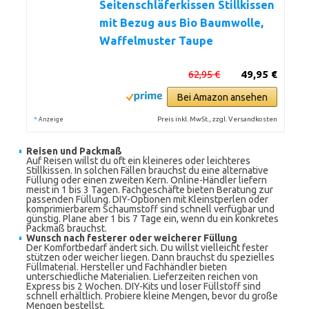
Seitenschläferkissen Stillkissen
mit Bezug aus Bio Baumwolle,
Waffelmuster Taupe
62,95 €
49,95 €
Bei Amazon ansehen
*
Preis inkl. MwSt., zzgl. Versandkosten
Anzeige
Reisen und Packmaß
Auf Reisen willst du oft ein kleineres oder leichteres
Stillkissen. In solchen Fällen brauchst du eine alternative
Füllung oder einen zweiten Kern. Online-Händler liefern
meist in 1 bis 3 Tagen. Fachgeschäfte bieten Beratung zur
passenden Füllung. DIY-Optionen mit Kleinstperlen oder
komprimierbarem Schaumstoff sind schnell verfügbar und
günstig. Plane aber 1 bis 7 Tage ein, wenn du ein konkretes
Packmaß brauchst.
Wunsch nach festerer oder weicherer Füllung
Der Komfortbedarf ändert sich. Du willst vielleicht fester
stützen oder weicher liegen. Dann brauchst du spezielles
Füllmaterial. Hersteller und Fachhändler bieten
unterschiedliche Materialien. Lieferzeiten reichen von
Express bis 2 Wochen. DIY-Kits und loser Füllstoff sind
schnell erhältlich. Probiere kleine Mengen, bevor du große
Mengen bestellst.