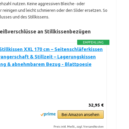
hzahl nutzen. Keine aggressiven Bleiche- oder
 reinigen und leicht schmieren oder den Slider ersetzen. So
usses und des Stillkissens.
eißverschlüsse an Stillkissenbezügen
EMPFEHLUNG
Stillkissen XXL 170 cm – Seitenschläferkissen
angerschaft & Stillzeit – Lagerungskissen
lung & abnehmbarem Bezug - Blattpoesie
32,95 €
Bei Amazon ansehen
Preis inkl. MwSt., zzgl. Versandkosten