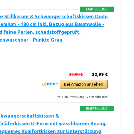
EMPFEHLUNG
e Stillkissen & Schwangerschaftskissen Dodo
remium - 180 cm inkl. Bezug aus Baumwolle -
d feine Perlen, schadstoffgeprüft,
enwaschbar - Punkte Grau
39,90 €
32,99 €
Bei Amazon ansehen
Preis inkl. MwSt., zzgl. Versandkosten
EMPFEHLUNG
Schwangerschaftskissen &
chläferkissen U-Form mit waschbarem Bezug,
equemes Komfortkissen zur Unterstützung