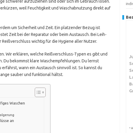
ge schwerer aufzuziehen sind oder sich im Gebrauch lösen.
indi
verkürzen, weil Feuchtigkeit und Waschabnutzung direkt auf
Bes
rdem um Sicherheit und Zeit. Ein platzender Bezug ist
ostet Zeit bei der Reparatur oder beim Austausch. Bei Leih-
 Reißverschluss wichtig für die Hygiene aller Nutzer.
ten. Wir erklären, welche Reißverschluss-Typen es gibt und
J
en. Du bekommst klare Waschempfehlungen. Du lernst
S
 erfährst, wann ein Austausch sinnvoll ist. So kannst du
S
lange sauber und funktional hältst.
L
B
G
ufiges Waschen
folgerung
lüsse an
*
A