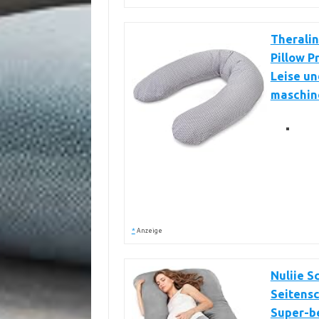
Theralin
Pillow P
Leise un
maschin
*
Anzeige
Nuliie 
Seitens
Super-b