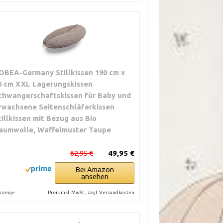
OBEA-Germany Stillkissen 190 cm x
6 cm XXL Lagerungskissen
chwangerschaftskissen für Baby und
rwachsene Seitenschläferkissen
tillkissen mit Bezug aus Bio
aumwolle, Waffelmuster Taupe
62,95 €
49,95 €
Bei Amazon
ansehen
Preis inkl. MwSt., zzgl. Versandkosten
nzeige