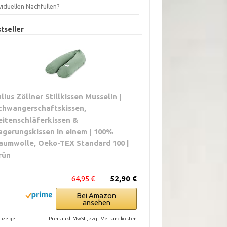
viduellen Nachfüllen?
tseller
ulius Zöllner Stillkissen Musselin |
chwangerschaftskissen,
eitenschläferkissen &
agerungskissen in einem | 100%
aumwolle, Oeko-TEX Standard 100 |
rün
64,95 €
52,90 €
Bei Amazon
ansehen
Preis inkl. MwSt., zzgl. Versandkosten
nzeige