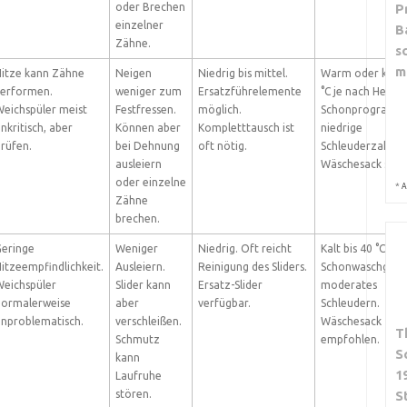
oder Brechen
P
einzelner
B
Zähne.
s
m
itze kann Zähne
Neigen
Niedrig bis mittel.
Warm oder kalt b
verformen.
weniger zum
Ersatzführelemente
°C je nach Herstel
eichspüler meist
Festfressen.
möglich.
Schonprogramm
nkritisch, aber
Können aber
Kompletttausch ist
niedrige
rüfen.
bei Dehnung
oft nötig.
Schleuderzahl.
ausleiern
Wäschesack sinnv
oder einzelne
*
A
Zähne
brechen.
Geringe
Weniger
Niedrig. Oft reicht
Kalt bis 40 °C.
itzeempfindlichkeit.
Ausleiern.
Reinigung des Sliders.
Schonwaschgang
eichspüler
Slider kann
Ersatz-Slider
moderates
normalerweise
aber
verfügbar.
Schleudern.
nproblematisch.
verschleißen.
Wäschesack
T
Schmutz
empfohlen.
S
kann
1
Laufruhe
stören.
S