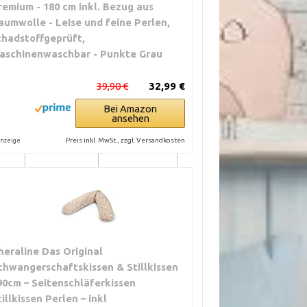
remium - 180 cm inkl. Bezug aus
aumwolle - Leise und feine Perlen,
chadstoffgeprüft,
aschinenwaschbar - Punkte Grau
is 40
Hohe Hitze,
Nicht zu heiß
ler.
chemische
waschen. Bezüge
,
Reiniger,
in Wäschesack.
39,90 €
32,99 €
mechanische
Schonend
Bei Amazon
Belastung in der
schleudern. Auf
ansehen
oll.
Trommel.
Belastungsstellen
achten.
Preis inkl. MwSt., zzgl. Versandkosten
nzeige
Fasern, lose
Reißverschluss
,
Garnreste oder
vor dem Waschen
eingeklemmte
schließen.
Stoffteile im
Fremdkörper aus
Slider.
dem Zahnprofil
heraline Das Original
entfernen. Bei
chwangerschaftskissen & Stillkissen
Hakeln Slider
90cm – Seitenschläferkissen
reinigen.
tillkissen Perlen – inkl