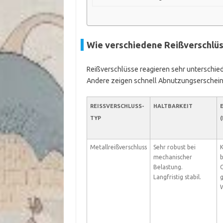
Wie verschiedene Reißverschlüs
Reißverschlüsse reagieren sehr unterschied
Andere zeigen schnell Abnutzungserschei
REISSVERSCHLUSS-T
HALTBARKEIT
YP
(
Metallreißverschluss
Sehr robust bei
K
mechanischer
b
Belastung.
C
Langfristig stabil.
g
W