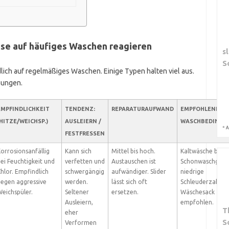
se auf häufiges Waschen reagieren
s
S
lich auf regelmäßiges Waschen. Einige Typen halten viel aus.
nungen.
EMPFINDLICHKEIT
TENDENZ:
REPARATURAUFWAND
EMPFOHLENE
HITZE/WEICHSP.)
AUSLEIERN /
WASCHBEDINGU
*
A
FESTFRESSEN
orrosionsanfällig
Kann sich
Mittel bis hoch.
Kaltwäsche bis 30
ei Feuchtigkeit und
verfetten und
Austauschen ist
Schonwaschgang
hlor. Empfindlich
schwergängig
aufwändiger. Slider
niedrige
egen aggressive
werden.
lässt sich oft
Schleuderzahl.
eichspüler.
Seltener
ersetzen.
Wäschesack
Ausleiern,
empfohlen.
T
eher
S
Verformen