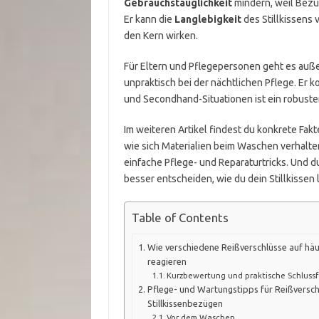
Gebrauchstauglichkeit
mindern, weil Bezü
Er kann die
Langlebigkeit
des Stillkissens 
den Kern wirken.
Für Eltern und Pflegepersonen geht es auße
unpraktisch bei der nächtlichen Pflege. Er k
und Secondhand-Situationen ist ein robuster
Im weiteren Artikel findest du konkrete Fak
wie sich Materialien beim Waschen verhalt
einfache Pflege- und Reparaturtricks. Und du
besser entscheiden, wie du dein Stillkissen 
Table of Contents
Wie verschiedene Reißverschlüsse auf hä
reagieren
Kurzbewertung und praktische Schluss
Pflege- und Wartungstipps für Reißversch
Stillkissenbezügen
Vor dem Waschen