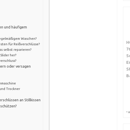
sen und häufigem
 regelmäßigem Waschen?
H
ten für Reißverschlüsse?
7
s selbst reparieren?
S
lider her?
erschluss?
E
ern oder versagen
S
B
chmaschine
 und Trockner
schlüssen an Stillkissen
 schützen?
*
A