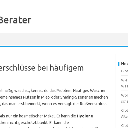
 Berater
Neu
erschlüsse bei häufigem
Gibt
Wie 
Was
elmäßig wäschst, kennst du das Problem. Häufiges Waschen
Wora
 gemeinsames Nutzen in Miet- oder Sharing-Szenarien machen
scha
us, das man erst bemerkt, wenn es versagt: der Reißverschluss.
Gib
als nur ein kosmetischer Makel. Er kann die
Hygiene
Alte
hen nicht geschützt bleibt. Er kann die
Gibt