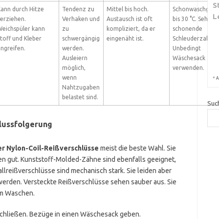
S
ann durch Hitze
Tendenz zu
Mittel bis hoch.
Schonwaschgang,
L
erziehen.
Verhaken und
Austausch ist oft
bis 30 °C. Sehr
eichspüler kann
zu
kompliziert, da er
schonende
toff und Kleber
schwergängig
eingenäht ist.
Schleuderzahl.
ngreifen.
werden.
Unbedingt
Ausleiern
Wäschesack
möglich,
verwenden.
wenn
*
A
Nahtzugaben
belastet sind.
Suc
lussfolgerung
er Nylon-Coil-Reißverschlüsse
meist die beste Wahl. Sie
en gut. Kunststoff-Molded-Zähne sind ebenfalls geeignet,
allreißverschlüsse sind mechanisch stark. Sie leiden aber
erden. Versteckte Reißverschlüsse sehen sauber aus. Sie
em Waschen.
schließen. Bezüge in einen Wäschesack geben.