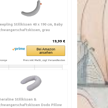
leepling Stillkissen 40 x 190 cm, Baby
chwangerschaftskissen, grau
19,99 €
Bei Amazon
TYPISCHE
PRAXISTIPPS
ansehen
NGEN
FEHLERQUELLEN
Preis inkl. MwSt., zzgl. Versandkosten
nzeige
 °C.
Salzwasser,
Vor dem Waschen
,
Bleichmittel, zu
schließen. Leicht
heißes Wasser,
einölen bei
grobe
schwergängigem
Schleuderzyklen.
Slider. Keine
Bleichmittel.
heraline Stillkissen &
chwangerschaftskissen Dodo Pillow