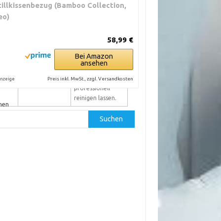
tillkissenbezug (Bamboo Collection,
 kalt
Falsche
Bezug vor dem
eo)
Handhabung
Waschen wenden.
beim Beziehen,
Reißverschluss
Reißverschluss
schließen. Bei
58,99 €
offen in der
starken
Bei Amazon
Maschine,
Verschmutzungen
ansehen
Verdrehen des
schonend
Stoffes.
behandeln oder
Preis inkl. MwSt., zzgl. Versandkosten
nzeige
professionell
reinigen lassen.
hen
Suchen