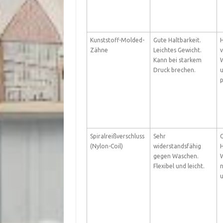
Kunststoff-Molded-
Gute Haltbarkeit.
H
Zähne
Leichtes Gewicht.
Kann bei starkem
W
Druck brechen.
u
p
Spiralreißverschluss
Sehr
(Nylon-Coil)
widerstandsfähig
H
gegen Waschen.
W
Flexibel und leicht.
u