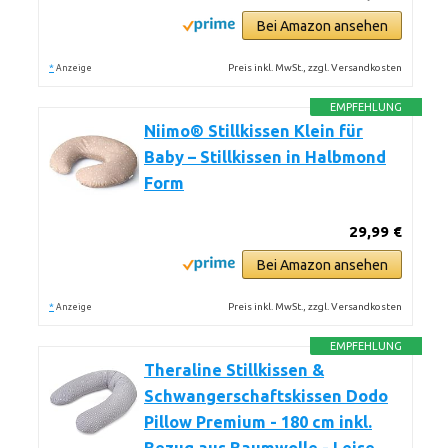
Bei Amazon ansehen
*
Preis inkl. MwSt., zzgl. Versandkosten
Anzeige
EMPFEHLUNG
Niimo® Stillkissen Klein für
Baby – Stillkissen in Halbmond
Form
29,99 €
Bei Amazon ansehen
*
Preis inkl. MwSt., zzgl. Versandkosten
Anzeige
EMPFEHLUNG
Theraline Stillkissen &
Schwangerschaftskissen Dodo
Pillow Premium - 180 cm inkl.