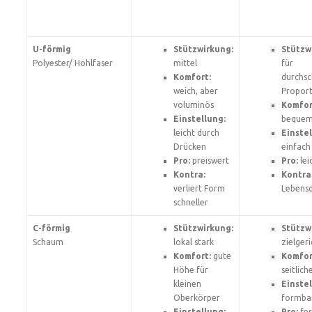
U-förmig
Stützwirkung:
Stützw
Polyester/ Hohlfaser
mittel
für
Komfort:
durchsc
weich, aber
Propor
voluminös
Komfor
Einstellung:
beque
leicht durch
Einstel
Drücken
einfach
Pro:
preiswert
Pro:
lei
Kontra:
Kontra
verliert Form
Lebens
schneller
C-förmig
Stützwirkung:
Stützw
Schaum
lokal stark
zielger
Komfort:
gute
Komfor
Höhe für
seitliche
kleinen
Einstel
Oberkörper
formba
Einstellung:
Pro:
fes