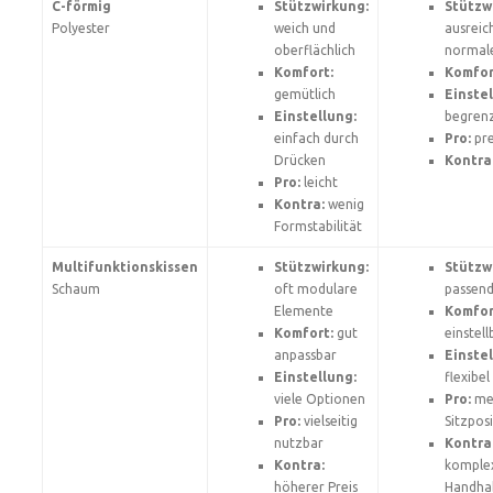
C-förmig
Stützwirkung:
Stützw
Polyester
weich und
ausreic
oberflächlich
normal
Komfort:
Komfor
gemütlich
Einstel
Einstellung:
begren
einfach durch
Pro:
pre
Drücken
Kontra
Pro:
leicht
Kontra:
wenig
Formstabilität
Multifunktionskissen
Stützwirkung:
Stützw
Schaum
oft modulare
passen
Elemente
Komfor
Komfort:
gut
einstell
anpassbar
Einstel
Einstellung:
flexibel
viele Optionen
Pro:
me
Pro:
vielseitig
Sitzpos
nutzbar
Kontra
Kontra:
komple
höherer Preis
Handha