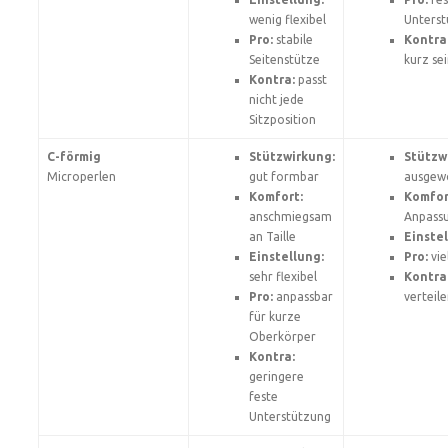
wenig flexibel
Unters
Pro:
stabile
Kontra
Seitenstütze
kurz se
Kontra:
passt
nicht jede
Sitzposition
C-förmig
Stützwirkung:
Stützw
Microperlen
gut formbar
ausgew
Komfort:
Komfor
anschmiegsam
Anpassu
an Taille
Einstel
Einstellung:
Pro:
vie
sehr flexibel
Kontra
Pro:
anpassbar
verteil
für kurze
Oberkörper
Kontra:
geringere
feste
Unterstützung