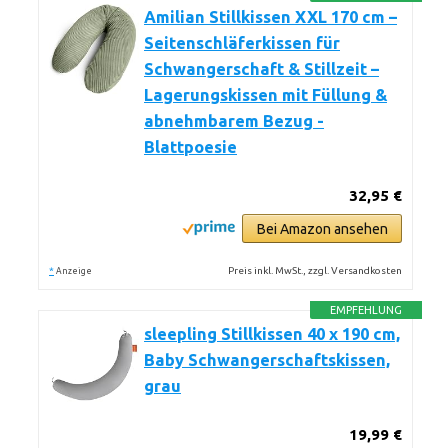
Amilian Stillkissen XXL 170 cm –
Seitenschläferkissen für
Schwangerschaft & Stillzeit –
Lagerungskissen mit Füllung &
abnehmbarem Bezug -
Blattpoesie
32,95 €
Bei Amazon ansehen
*
Preis inkl. MwSt., zzgl. Versandkosten
Anzeige
EMPFEHLUNG
sleepling Stillkissen 40 x 190 cm,
Baby Schwangerschaftskissen,
grau
19,99 €