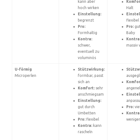
kann aber
Komfor
hoch wirken
Halt
Einstellung:
Einstel
begrenzt
flexibel
Pro:
Pro:
gut
Formhaltig
Baby
Kontra:
Kontra
schwer,
massiv 
eventuell zu
voluminös
U-förmig
Stützwirkung:
Stützw
Microperlen
formbar, passt
ausgegl
sich an
Komfor
Komfort:
sehr
angen
anschmiegsam
Einstel
Einstellung:
anpassu
gut durch
Pro:
vie
Umbetten
Kontra
Pro:
flexibel
weniger
Kontra:
kann
rascheln