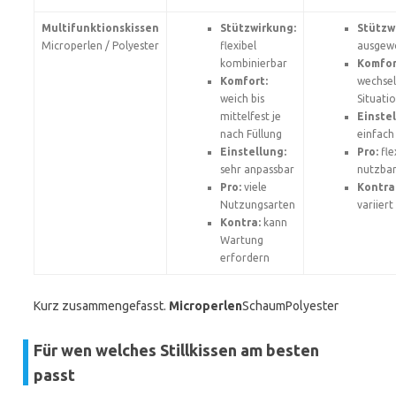
Multifunktionskissen
Stützwirkung:
Stützw
Microperlen / Polyester
flexibel
ausgew
kombinierbar
Komfor
Komfort:
wechse
weich bis
Situati
mittelfest je
Einstel
nach Füllung
einfach
Einstellung:
Pro:
fle
sehr anpassbar
nutzba
Pro:
viele
Kontra
Nutzungsarten
variiert
Kontra:
kann
Wartung
erfordern
Kurz zusammengefasst.
Microperlen
SchaumPolyester
Für wen welches Stillkissen am besten
passt