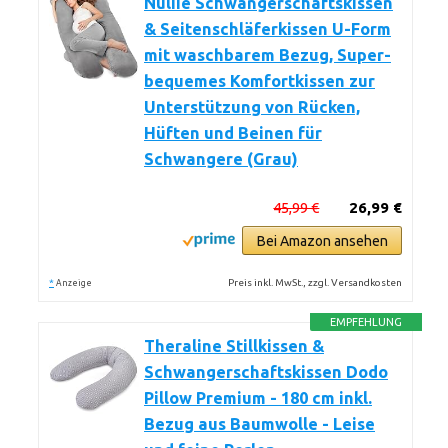
Nuliie Schwangerschaftskissen
& Seitenschläferkissen U-Form
mit waschbarem Bezug, Super-
bequemes Komfortkissen zur
Unterstützung von Rücken,
Hüften und Beinen für
Schwangere (Grau)
45,99 €
26,99 €
Bei Amazon ansehen
*
Preis inkl. MwSt., zzgl. Versandkosten
Anzeige
EMPFEHLUNG
Theraline Stillkissen &
Schwangerschaftskissen Dodo
Pillow Premium - 180 cm inkl.
Bezug aus Baumwolle - Leise