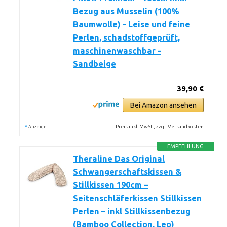
Bezug aus Musselin (100%
Baumwolle) - Leise und feine
Perlen, schadstoffgeprüft,
maschinenwaschbar -
Sandbeige
39,90 €
Bei Amazon ansehen
*
Preis inkl. MwSt., zzgl. Versandkosten
Anzeige
EMPFEHLUNG
Theraline Das Original
Schwangerschaftskissen &
Stillkissen 190cm –
Seitenschläferkissen Stillkissen
Perlen – inkl Stillkissenbezug
(Bamboo Collection, Leo)