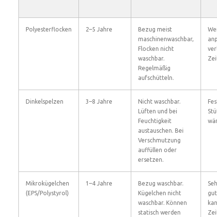
Polyesterflocken
2–5 Jahre
Bezug meist
Wei
maschinenwaschbar,
anp
Flocken nicht
ver
waschbar.
Zei
Regelmäßig
aufschütteln.
Dinkelspelzen
3–8 Jahre
Nicht waschbar.
Fes
Lüften und bei
Stü
Feuchtigkeit
wär
austauschen. Bei
Verschmutzung
auffüllen oder
ersetzen.
Mikrokügelchen
1–4 Jahre
Bezug waschbar.
Seh
(EPS/Polystyrol)
Kügelchen nicht
gut
waschbar. Können
kan
statisch werden
Zei