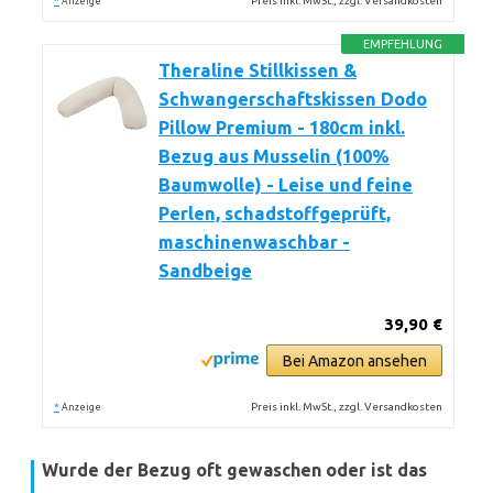
*
Preis inkl. MwSt., zzgl. Versandkosten
Anzeige
EMPFEHLUNG
Theraline Stillkissen &
Schwangerschaftskissen Dodo
Pillow Premium - 180cm inkl.
Bezug aus Musselin (100%
Baumwolle) - Leise und feine
Perlen, schadstoffgeprüft,
maschinenwaschbar -
Sandbeige
39,90 €
Bei Amazon ansehen
*
Preis inkl. MwSt., zzgl. Versandkosten
Anzeige
Wurde der Bezug oft gewaschen oder ist das