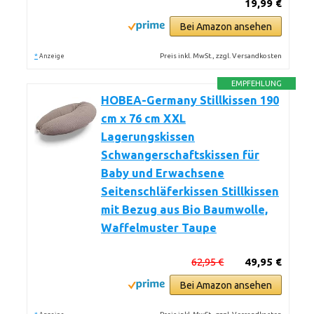
19,99 €
Bei Amazon ansehen
*
Preis inkl. MwSt., zzgl. Versandkosten
Anzeige
EMPFEHLUNG
HOBEA-Germany Stillkissen 190
cm x 76 cm XXL
Lagerungskissen
Schwangerschaftskissen für
Baby und Erwachsene
Seitenschläferkissen Stillkissen
mit Bezug aus Bio Baumwolle,
Waffelmuster Taupe
62,95 €
49,95 €
Bei Amazon ansehen