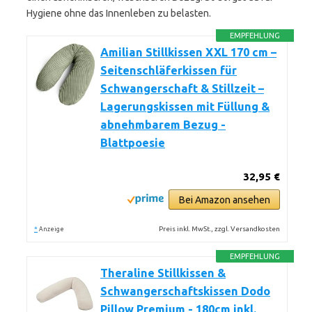
Hygiene ohne das Innenleben zu belasten.
EMPFEHLUNG
Amilian Stillkissen XXL 170 cm –
Seitenschläferkissen für
Schwangerschaft & Stillzeit –
Lagerungskissen mit Füllung &
abnehmbarem Bezug -
Blattpoesie
32,95 €
Bei Amazon ansehen
*
Preis inkl. MwSt., zzgl. Versandkosten
Anzeige
EMPFEHLUNG
Theraline Stillkissen &
Schwangerschaftskissen Dodo
Pillow Premium - 180cm inkl.