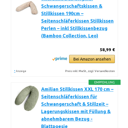
Schwangerschaftskissen &
Stillkissen 190cm –
Seitenschläferkissen Stillkissen
Perlen – inkl Stillkissenbezug
(Bamboo Collection, Leo)
58,99 €
Bei Amazon ansehen
*
Preis inkl. MwSt., zzgl. Versandkosten
Anzeige
EMPFEHLUNG
Amilian Stillkissen XXL 170 cm –
Seitenschläferkissen für
Schwangerschaft & Stillzeit –
Lagerungskissen mit Füllung &
abnehmbarem Bezug -
Blattpoesie