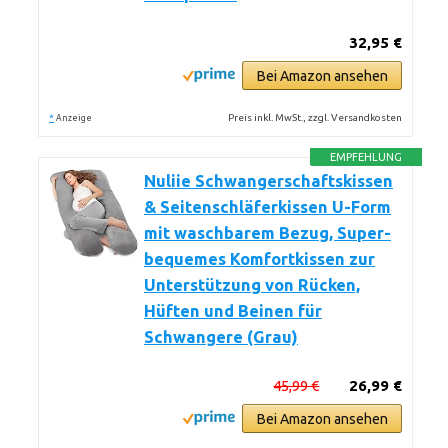
32,95 €
Bei Amazon ansehen
*
Preis inkl. MwSt., zzgl. Versandkosten
Anzeige
EMPFEHLUNG
Nuliie Schwangerschaftskissen
& Seitenschläferkissen U-Form
mit waschbarem Bezug, Super-
bequemes Komfortkissen zur
Unterstützung von Rücken,
Hüften und Beinen für
Schwangere (Grau)
45,99 €
26,99 €
Bei Amazon ansehen