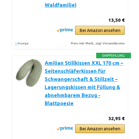
Waldfamilie)
13,50 €
Bei Amazon ansehen
*
Preis inkl. MwSt., zzgl. Versandkosten
Anzeige
EMPFEHLUNG
Amilian Stillkissen XXL 170 cm –
Seitenschläferkissen für
Schwangerschaft & Stillzeit –
Lagerungskissen mit Füllung &
abnehmbarem Bezug -
Blattpoesie
32,95 €
Bei Amazon ansehen