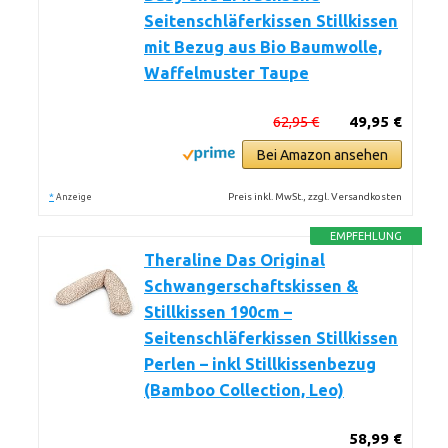
Seitenschläferkissen Stillkissen
mit Bezug aus Bio Baumwolle,
Waffelmuster Taupe
62,95 €
49,95 €
Bei Amazon ansehen
*
Preis inkl. MwSt., zzgl. Versandkosten
Anzeige
EMPFEHLUNG
Theraline Das Original
Schwangerschaftskissen &
Stillkissen 190cm –
Seitenschläferkissen Stillkissen
Perlen – inkl Stillkissenbezug
(Bamboo Collection, Leo)
58,99 €