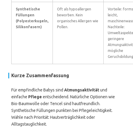
Synthetische
Oft als hypoallergen
Vorteile: forms
Füllungen
beworben. Kein
leicht,
(Polyesterkugeln,
organisches Allergen wie
maschinenwasc
Silikonfasern)
Pollen.
Nachteile:
Umweltaspekte
geringere
Atmungsaktivit
mögliche
Geruchsbildung
Kurze Zusammenfassung
Für empfindliche Babys sind
Atmungsaktivität
und
einfache
Pflege
entscheidend. Natürliche Optionen wie
Bio-Baumwolle oder Tencel sind hautfreundlich.
Synthetische Füllungen punkten bei Pflegeleichtigkeit.
Wähle nach Priorität: Hautverträglichkeit oder
Alltagstauglichkeit.