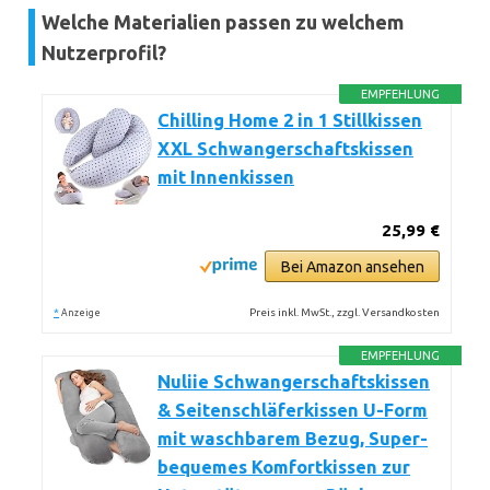
Welche Materialien passen zu welchem
Nutzerprofil?
EMPFEHLUNG
Chilling Home 2 in 1 Stillkissen
XXL Schwangerschaftskissen
mit Innenkissen
25,99 €
Bei Amazon ansehen
*
Preis inkl. MwSt., zzgl. Versandkosten
Anzeige
EMPFEHLUNG
Nuliie Schwangerschaftskissen
& Seitenschläferkissen U-Form
mit waschbarem Bezug, Super-
bequemes Komfortkissen zur