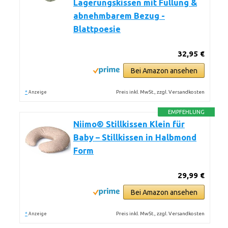
Lagerungskissen mit Füllung &
abnehmbarem Bezug -
Blattpoesie
32,95 €
Bei Amazon ansehen
*
Preis inkl. MwSt., zzgl. Versandkosten
Anzeige
EMPFEHLUNG
Niimo® Stillkissen Klein für
Baby – Stillkissen in Halbmond
Form
29,99 €
Bei Amazon ansehen
*
Preis inkl. MwSt., zzgl. Versandkosten
Anzeige