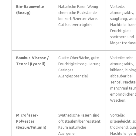
Bio-Baumwolle
Natürliche Faser. Wenig
Vorteile:
(Bezug)
chemische Rückstände
atmungsaktiv,
bei zertifizierter Ware.
saugfähig, weic
Gut hautverträglich.
Nachteile: kan
Feuchtigkeit
speichern und
länger trockne
Bambus-Viscose /
Glatte Oberfläche, gute
Vorteile: sehr
Tencel (Lyocell)
Feuchtigkeitsregulierung.
atmungsaktiv,
Geringes
kühlend, biolog
Allergiepotenzial.
abbaubar bei
Tencel. Nachtei
manchmal teur
empfindlicher 
Waschen.
Microfaser-
Synthetische Fasern sind
Vorteile:
Polyester
oft staubmilbenresistent.
pflegeleicht, sc
(Bezug/Füllung)
Kaum natürliche
trocknend, gün
Allergene.
Nachteile: ger