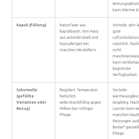
Atmungsaktivit
kann Wärme st
Kapok (Füllung)
Naturfaser aus
Vorteile: sehr l
Kapokbaum. Von Haus
gute
aus antimikrobiell und
Luftzirkulation
hypoallergen bei
natürlich. Nach
manchen Herstellern.
nicht
maschinenwasc
kann verklump
begrenzte
Verfügbarkeit.
Schurwolle
Reguliert Temperatur.
Vorteile:
(gefüllte
Natürlich
wärmeausgleic
Varianten oder
widerstandsfähig gegen
langlebig. Nach
Bezug)
Milben bei richtiger
Lanolin kann b
Pflege.
manchen Haut
Reizungen ausl
Bedarf speziell
Pflege.