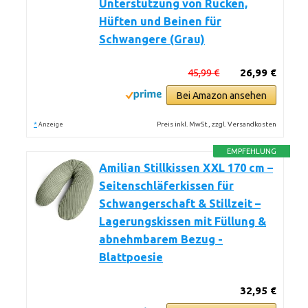
Unterstützung von Rücken,
Hüften und Beinen für
Schwangere (Grau)
45,99 €
26,99 €
Bei Amazon ansehen
*
Preis inkl. MwSt., zzgl. Versandkosten
Anzeige
EMPFEHLUNG
Amilian Stillkissen XXL 170 cm –
Seitenschläferkissen für
Schwangerschaft & Stillzeit –
Lagerungskissen mit Füllung &
abnehmbarem Bezug -
Blattpoesie
32,95 €