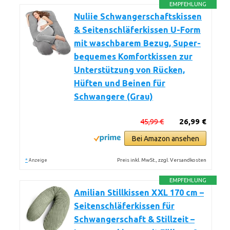
EMPFEHLUNG
Nuliie Schwangerschaftskissen
& Seitenschläferkissen U-Form
mit waschbarem Bezug, Super-
bequemes Komfortkissen zur
Unterstützung von Rücken,
Hüften und Beinen für
Schwangere (Grau)
45,99 €
26,99 €
Bei Amazon ansehen
*
Preis inkl. MwSt., zzgl. Versandkosten
Anzeige
EMPFEHLUNG
Amilian Stillkissen XXL 170 cm –
Seitenschläferkissen für
Schwangerschaft & Stillzeit –