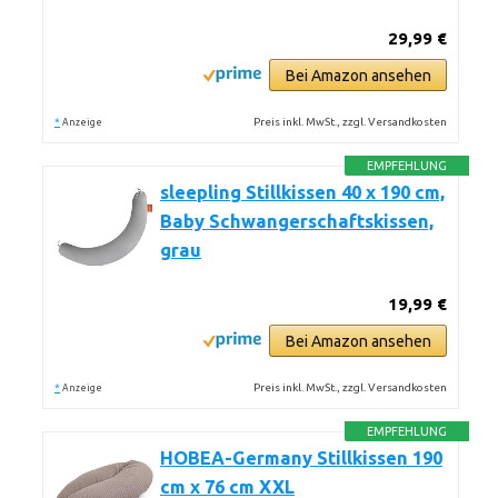
29,99 €
Bei Amazon ansehen
*
Preis inkl. MwSt., zzgl. Versandkosten
Anzeige
EMPFEHLUNG
sleepling Stillkissen 40 x 190 cm,
Baby Schwangerschaftskissen,
grau
19,99 €
Bei Amazon ansehen
*
Preis inkl. MwSt., zzgl. Versandkosten
Anzeige
EMPFEHLUNG
HOBEA-Germany Stillkissen 190
cm x 76 cm XXL