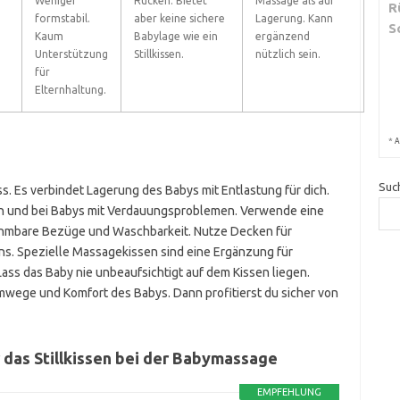
Weniger
Rücken. Bietet
Massage als auf
R
formstabil.
aber keine sichere
Lagerung. Kann
S
Kaum
Babylage wie ein
ergänzend
Unterstützung
Stillkissen.
nützlich sein.
für
Elternhaltung.
*
A
Suc
s. Es verbindet Lagerung des Babys mit Entlastung für dich.
 und bei Babys mit Verdauungsproblemen. Verwende eine
bnehmbare Bezüge und Waschbarkeit. Nutze Decken für
ons. Spezielle Massagekissen sind eine Ergänzung für
Lass das Baby nie unbeaufsichtigt auf dem Kissen liegen.
wege und Komfort des Babys. Dann profitierst du sicher von
 das Stillkissen bei der Babymassage
EMPFEHLUNG