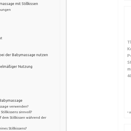
massage mit Stillkissen
rnungen
st
T
K
du bei der Babymassage nutzen
P
S
egelmäßiger Nutzung
m
4
nd Babymassage
massage verwenden?
tillkissens sinnvoll?
*
A
uf dem Stillkissen während der
nes Stillkissens?