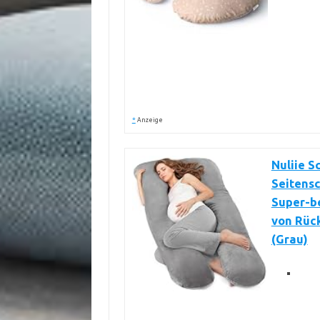
*
Anzeige
Nuliie 
Seitens
Super-b
von Rüc
(Grau)