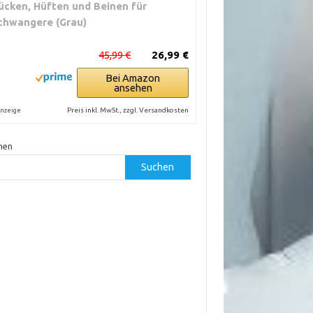
ücken, Hüften und Beinen für
chwangere (Grau)
45,99 €
26,99 €
Bei Amazon
ansehen
Preis inkl. MwSt., zzgl. Versandkosten
nzeige
hen
Suchen