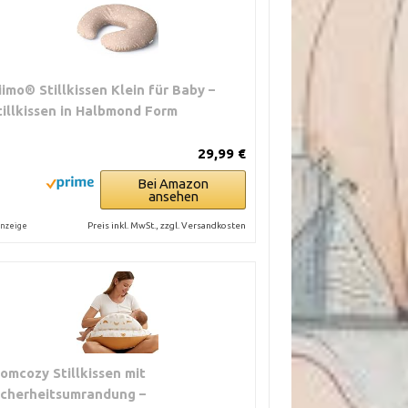
iimo® Stillkissen Klein für Baby –
tillkissen in Halbmond Form
29,99 €
Bei Amazon
ansehen
Preis inkl. MwSt., zzgl. Versandkosten
nzeige
omcozy Stillkissen mit
icherheitsumrandung –