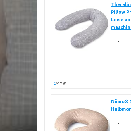
Theralin
Pillow P
Leise un
maschin
*
Anzeige
Niimo® S
Halbmon