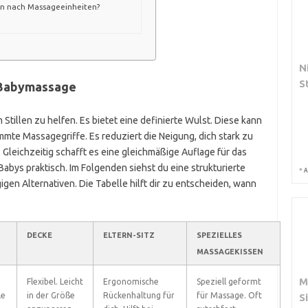
ssen nach Massageeinheiten?
N
S
r Babymassage
m Stillen zu helfen. Es bietet eine definierte Wulst. Diese kann
immte Massagegriffe. Es reduziert die Neigung, dich stark zu
Gleichzeitig schafft es eine gleichmäßige Auflage für das
 Babys praktisch. Im Folgenden siehst du eine strukturierte
*
A
gen Alternativen. Die Tabelle hilft dir zu entscheiden, wann
DECKE
ELTERN-SITZ
SPEZIELLES
MASSAGEKISSEN
M
Flexibel. Leicht
Ergonomische
Speziell geformt
le
in der Größe
Rückenhaltung für
für Massage. Oft
S