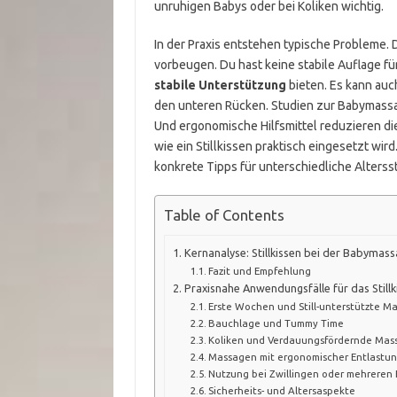
unruhigen Babys oder bei Koliken wichtig.
In der Praxis entstehen typische Probleme.
vorbeugen. Du hast keine stabile Auflage fü
stabile Unterstützung
bieten. Es kann auc
den unteren Rücken. Studien zur Babymassa
Und ergonomische Hilfsmittel reduzieren die 
wie ein Stillkissen praktisch eingesetzt w
konkrete Tipps für unterschiedliche Alterss
Table of Contents
Kernanalyse: Stillkissen bei der Babymas
Fazit und Empfehlung
Praxisnahe Anwendungsfälle für das Still
Erste Wochen und Still-unterstützte M
Bauchlage und Tummy Time
Koliken und Verdauungsfördernde Mas
Massagen mit ergonomischer Entlastung
Nutzung bei Zwillingen oder mehreren
Sicherheits- und Altersaspekte