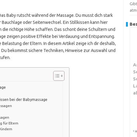
Gib
atm
 Das Baby rutscht während der Massage. Du musst dich stark
r Bauchlage oder Seitenwechsel. Ein Stillkissen kann hier
Bes
h die richtige Höhe schaffen. Das schont deine Schultern und
ge zeigen positive Effekte bei Verdauung und Entspannung.
Belastung der Eltern. In diesem Artikel zeige ich dir deshalb,
ird. Du bekommst sichere Techniken, Hinweise zur Auswahl und
tufen.
A
S
S
L
sage
a
kissen bei der Babymassage
assagen
sagen
 für Eltern
 Kindern
*
A