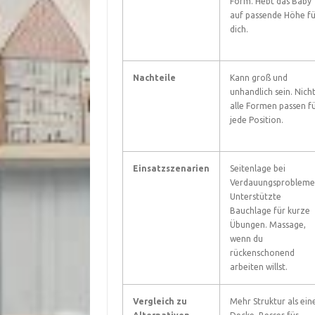
Form. Hebt das Baby
auf passende Höhe fü
dich.
Nachteile
Kann groß und
unhandlich sein. Nich
alle Formen passen f
jede Position.
Einsatzszenarien
Seitenlage bei
Verdauungsprobleme
Unterstützte
Bauchlage für kurze
Übungen. Massage,
wenn du
rückenschonend
arbeiten willst.
Vergleich zu
Mehr Struktur als ein