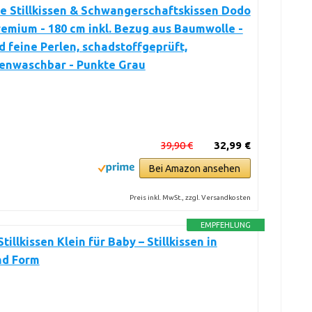
e Stillkissen & Schwangerschaftskissen Dodo
remium - 180 cm inkl. Bezug aus Baumwolle -
d feine Perlen, schadstoffgeprüft,
enwaschbar - Punkte Grau
39,90 €
32,99 €
Bei Amazon ansehen
Preis inkl. MwSt., zzgl. Versandkosten
EMPFEHLUNG
tillkissen Klein für Baby – Stillkissen in
d Form