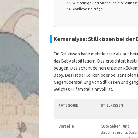
Wie reinige und pflege ich ein Stillki
Ähnliche Beiträge:
Kernanalyse: Stillkissen bei de
Ein Stillkissen kann mehr leisten als nur bei
das Baby stabil lagern. Das erleichtert best
beugen. Das schont deinen unteren Rücken. 
Baby. Das ist bei Koliken oder bei sensiblen
Gegenüberstellung von Stillkissen und gängi
welches Hilfsmittel sinnvoll ist.
KATEGORIE
STILLKISSEN
Vorteile
Gute Seiten- und
Bauchlagerung. Stabi