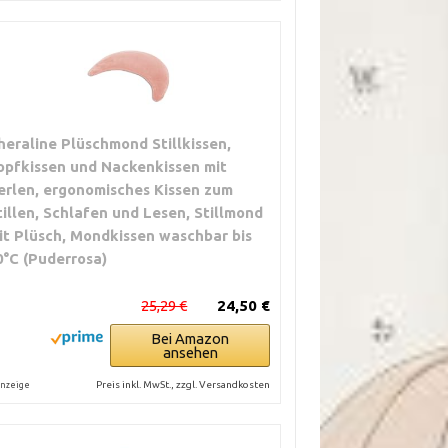
heraline Plüschmond Stillkissen,
opfkissen und Nackenkissen mit
erlen, ergonomisches Kissen zum
tillen, Schlafen und Lesen, Stillmond
it Plüsch, Mondkissen waschbar bis
0°C (Puderrosa)
25,29 €
24,50 €
Bei Amazon
ansehen
Preis inkl. MwSt., zzgl. Versandkosten
nzeige