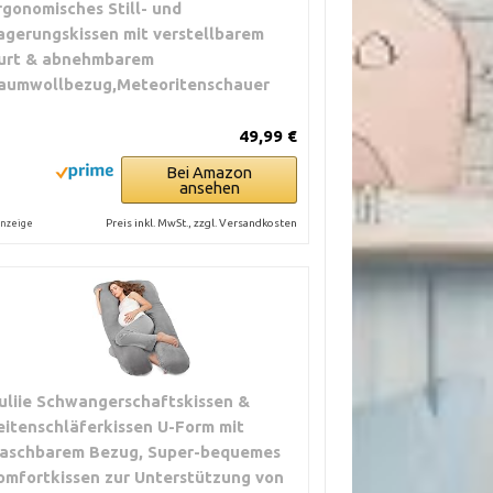
rgonomisches Still- und
agerungskissen mit verstellbarem
urt & abnehmbarem
aumwollbezug,Meteoritenschauer
49,99 €
Bei Amazon
ansehen
Preis inkl. MwSt., zzgl. Versandkosten
nzeige
uliie Schwangerschaftskissen &
eitenschläferkissen U-Form mit
aschbarem Bezug, Super-bequemes
omfortkissen zur Unterstützung von