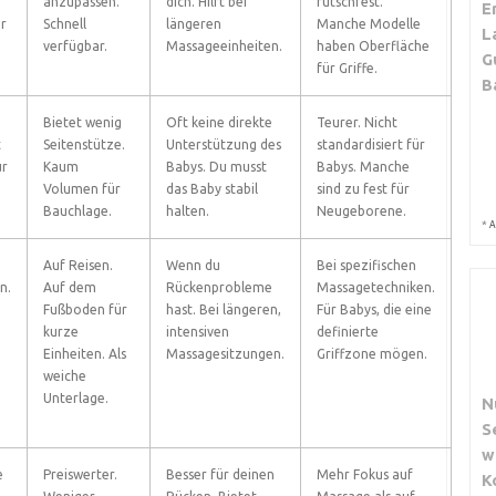
anzupassen.
dich. Hilft bei
rutschfest.
E
r
Schnell
längeren
Manche Modelle
L
verfügbar.
Massageeinheiten.
haben Oberfläche
G
für Griffe.
B
Bietet wenig
Oft keine direkte
Teurer. Nicht
t
Seitenstütze.
Unterstützung des
standardisiert für
ür
Kaum
Babys. Du musst
Babys. Manche
Volumen für
das Baby stabil
sind zu fest für
Bauchlage.
halten.
Neugeborene.
*
A
Auf Reisen.
Wenn du
Bei spezifischen
n.
Auf dem
Rückenprobleme
Massagetechniken.
Fußboden für
hast. Bei längeren,
Für Babys, die eine
kurze
intensiven
definierte
Einheiten. Als
Massagesitzungen.
Griffzone mögen.
weiche
Unterlage.
N
S
w
e
Preiswerter.
Besser für deinen
Mehr Fokus auf
K