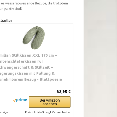
t es wasserabweisende Bezüge, die trotzdem
ungsaktiv sind?
tseller
milian Stillkissen XXL 170 cm –
eitenschläferkissen für
chwangerschaft & Stillzeit –
agerungskissen mit Füllung &
bnehmbarem Bezug - Blattpoesie
32,95 €
Bei Amazon
ansehen
Preis inkl. MwSt., zzgl. Versandkosten
nzeige