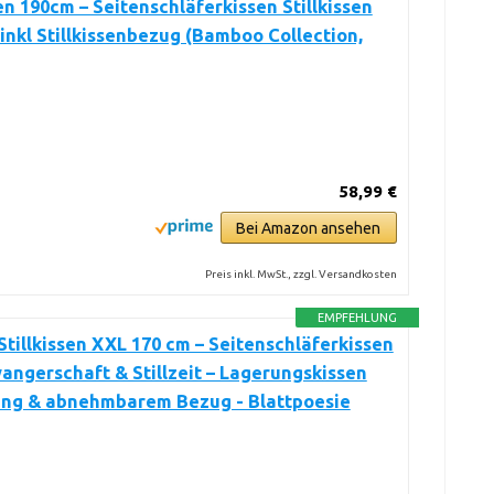
sen 190cm – Seitenschläferkissen Stillkissen
 inkl Stillkissenbezug (Bamboo Collection,
58,99 €
Bei Amazon ansehen
Preis inkl. MwSt., zzgl. Versandkosten
EMPFEHLUNG
Stillkissen XXL 170 cm – Seitenschläferkissen
angerschaft & Stillzeit – Lagerungskissen
lung & abnehmbarem Bezug - Blattpoesie