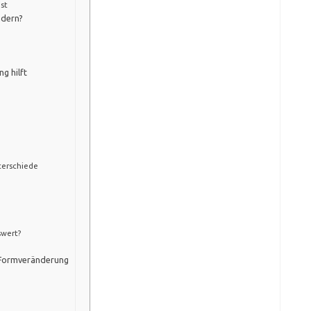
ist
ndern?
g hilft
terschiede
swert?
n Formveränderung