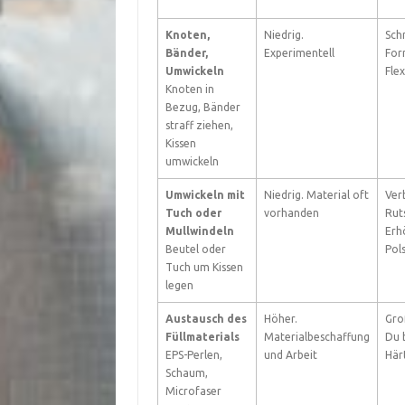
Knoten,
Niedrig.
Sch
Bänder,
Experimentell
For
Umwickeln
Flex
Knoten in
Bezug, Bänder
straff ziehen,
Kissen
umwickeln
Umwickeln mit
Niedrig. Material oft
Ver
Tuch oder
vorhanden
Ruts
Mullwindeln
Erh
Beutel oder
Pol
Tuch um Kissen
legen
Austausch des
Höher.
Gro
Füllmaterials
Materialbeschaffung
Du 
EPS-Perlen,
und Arbeit
Här
Schaum,
Microfaser