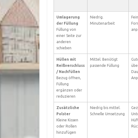
Umlagerung
Niedrig.
Fei
der Füllung
Minutenarbeit
For
Füllung von
anp
einer Seite zur
anderen
schieben
Hüllen mit
Mittel. Benötigt
Gut
Reißverschluss
passende Füllung
übe
/ Nachfüllen
Dau
Bezug öffnen,
Anp
Füllung
ergänzen oder
reduzieren
Zusätzliche
Niedrig bis mittel.
Gez
Polster
Schnelle Umsetzung
Unt
Kleine Kissen
Hüf
oder Rollen
Rüc
hinzufügen