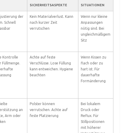
SICHERHEITSASPEKTE
SITUATIONEN
njustierung der
Kein Materialverlust. Kann
Wenn nur kleine
m. Schnell
nach kurzer Zeit
Anpassungen
assbar
verrutschen
nötig sind. Bei
ungleichmäßigem
Sitz
e Kontrolle
Achte auf feste
Wenn Kissen zu
r Füllmenge.
Verschlüsse. Lose Füllung
flach oder zu
erhafte
kann entweichen. Hygiene
hart ist. Für
assung
beachten
dauerhafte
Formänderung
ielte
Polster können
Bei lokalem
erstützung an
verrutschen. Achte auf
Druck oder
te, Arm oder
feste Platzierung
Reflux. Für
ken
Stillpositionen
mit höherer