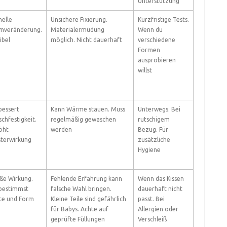
Unterstützung
nelle
Unsichere Fixierung.
Kurzfristige Tests.
mveränderung.
Materialermüdung
Wenn du
ibel
möglich. Nicht dauerhaft
verschiedene
Formen
ausprobieren
willst
bessert
Kann Wärme stauen. Muss
Unterwegs. Bei
chfestigkeit.
regelmäßig gewaschen
rutschigem
öht
werden
Bezug. Für
sterwirkung
zusätzliche
Hygiene
ße Wirkung.
Fehlende Erfahrung kann
Wenn das Kissen
bestimmst
falsche Wahl bringen.
dauerhaft nicht
te und Form
Kleine Teile sind gefährlich
passt. Bei
für Babys. Achte auf
Allergien oder
geprüfte Füllungen
Verschleiß