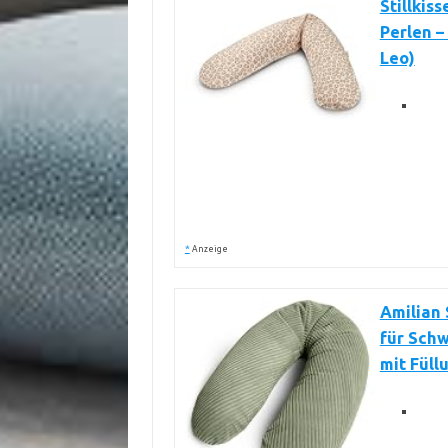
Stillkis
Perlen –
Leo)
*
Anzeige
Amilian 
für Schw
mit Fül