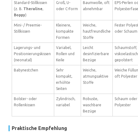
Standard-Stillkissen
Groß, U-
Baumwolle, oft
EPS-Perlen o
(z. B.
Theraline
,
oder C-Form
abnehmbar
Polyesterfas
Boppy
)
Mini- / Preemie-
Kleinere,
Weiche,
Fester Polyes
Stillkissen
kompakte
hautfreundliche
oder Schaum
Formen
Stoffe
Lagerungs- und
Variabel,
Leicht
Schaumstoff,
Positionierungskissen
Rollen und
desinfizierbare
viskoelastisc
(neonatal)
Keile
Bezüge
gepolstert
Babynestchen
Sehr
Weiche,
Weiche Füllu
kompakt,
atmungsaktive
oft Polyester
erhöhte
Stoffe
Seiten
Bolster- oder
Zylindrisch,
Robuste,
Schaum oder
Rollenkissen
variabel
waschbare
Polyester
Bezüge
Praktische Empfehlung