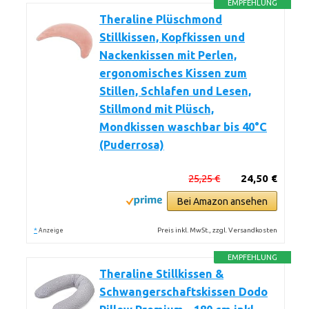
EMPFEHLUNG
Theraline Plüschmond
Stillkissen, Kopfkissen und
Nackenkissen mit Perlen,
ergonomisches Kissen zum
Stillen, Schlafen und Lesen,
Stillmond mit Plüsch,
Mondkissen waschbar bis 40°C
(Puderrosa)
25,25 €
24,50 €
Bei Amazon ansehen
*
Preis inkl. MwSt., zzgl. Versandkosten
Anzeige
EMPFEHLUNG
Theraline Stillkissen &
Schwangerschaftskissen Dodo