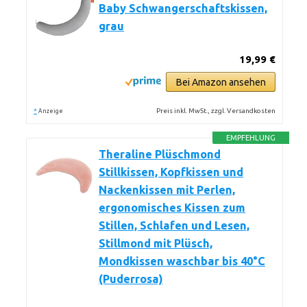
Baby Schwangerschaftskissen,
grau
19,99 €
Bei Amazon ansehen
*
Preis inkl. MwSt., zzgl. Versandkosten
Anzeige
EMPFEHLUNG
Theraline Plüschmond
Stillkissen, Kopfkissen und
Nackenkissen mit Perlen,
ergonomisches Kissen zum
Stillen, Schlafen und Lesen,
Stillmond mit Plüsch,
Mondkissen waschbar bis 40°C
(Puderrosa)