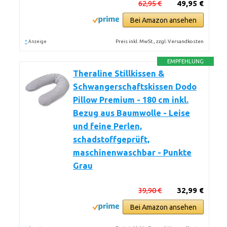
62,95 €
49,95 €
Bei Amazon ansehen
*
Preis inkl. MwSt., zzgl. Versandkosten
Anzeige
EMPFEHLUNG
Theraline Stillkissen &
Schwangerschaftskissen Dodo
Pillow Premium - 180 cm inkl.
Bezug aus Baumwolle - Leise
und feine Perlen,
schadstoffgeprüft,
maschinenwaschbar - Punkte
Grau
39,90 €
32,99 €
Bei Amazon ansehen