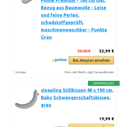
Pillow Premium - 180 cm inkl.
Bezug aus Baumwolle - Leise
und feine Perlen,
schadstoffgeprüft,
maschinenwaschbar - Punkte
Grau
39,90 €
32,99 €
Bei Amazon ansehen
*
Preis inkl. MwSt., zzgl. Versandkosten
Anzeige
EMPFEHLUNG
sleepling Stillkissen 40 x 190 cm,
Baby Schwangerschaftskissen,
grau
19,99 €