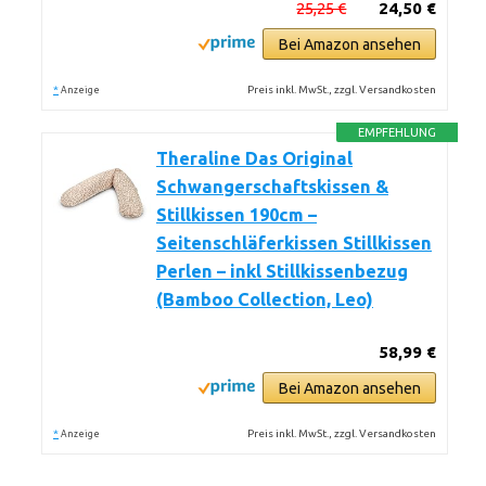
25,25 €
24,50 €
Bei Amazon ansehen
*
Preis inkl. MwSt., zzgl. Versandkosten
Anzeige
EMPFEHLUNG
Theraline Das Original
Schwangerschaftskissen &
Stillkissen 190cm –
Seitenschläferkissen Stillkissen
Perlen – inkl Stillkissenbezug
(Bamboo Collection, Leo)
58,99 €
Bei Amazon ansehen
*
Preis inkl. MwSt., zzgl. Versandkosten
Anzeige