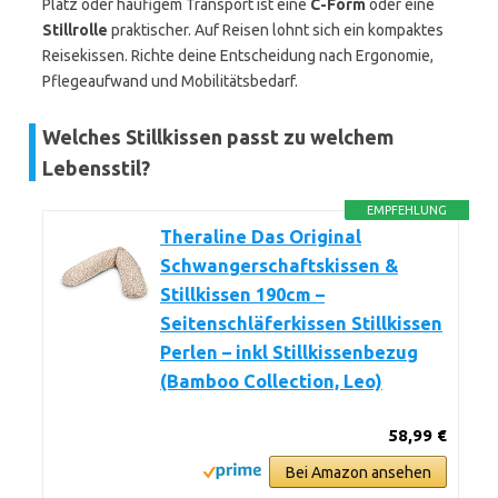
Platz oder häufigem Transport ist eine
C-Form
oder eine
Stillrolle
praktischer. Auf Reisen lohnt sich ein kompaktes
Reisekissen. Richte deine Entscheidung nach Ergonomie,
Pflegeaufwand und Mobilitätsbedarf.
Welches Stillkissen passt zu welchem
Lebensstil?
EMPFEHLUNG
Theraline Das Original
Schwangerschaftskissen &
Stillkissen 190cm –
Seitenschläferkissen Stillkissen
Perlen – inkl Stillkissenbezug
(Bamboo Collection, Leo)
58,99 €
Bei Amazon ansehen