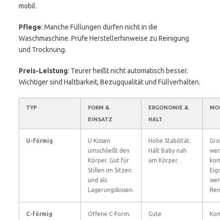
mobil.
Pflege
: Manche Füllungen dürfen nicht in die
Waschmaschine. Prüfe Herstellerhinweise zu Reinigung
und Trocknung.
Preis-Leistung
: Teurer heißt nicht automatisch besser.
Wichtiger sind Haltbarkeit, Bezugqualität und Füllverhalten.
TYP
FORM &
ERGONOMIE &
MOB
EINSATZ
HALT
U-förmig
U-Kissen
Hohe Stabilität.
Gro
umschließt den
Hält Baby nah
wen
Körper. Gut für
am Körper.
kom
Stillen im Sitzen
Eig
und als
wen
Lagerungskissen.
Rei
C-förmig
Offene C-Form.
Gute
Kom