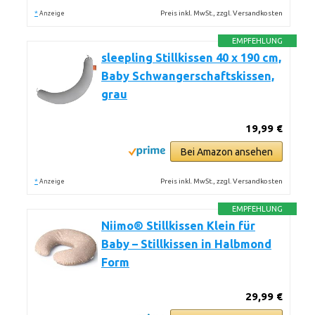
*
Preis inkl. MwSt., zzgl. Versandkosten
Anzeige
EMPFEHLUNG
sleepling Stillkissen 40 x 190 cm,
Baby Schwangerschaftskissen,
grau
19,99 €
Bei Amazon ansehen
*
Preis inkl. MwSt., zzgl. Versandkosten
Anzeige
EMPFEHLUNG
Niimo® Stillkissen Klein für
Baby – Stillkissen in Halbmond
Form
29,99 €