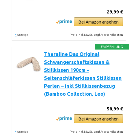
29,99 €
Bei Amazon ansehen
*
Preis inkl. MwSt., zzgl. Versandkosten
Anzeige
EMPFEHLUNG
Theraline Das Original
Schwangerschaftskissen &
Stillkissen 190cm –
Seitenschläferkissen Stillkissen
Perlen – inkl Stillkissenbezug
(Bamboo Collection, Leo)
58,99 €
Bei Amazon ansehen
*
Preis inkl. MwSt., zzgl. Versandkosten
Anzeige