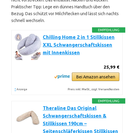
nicht vorstrecken. Das entlastet Nacken und Rücken.
Praktischer Tipp: Lege ein dünnes Handtuch über den
Bezug. Das schützt vor Milchflecken und lässt sich nachts
schnell wechseln.
EMPFEHLUNG
Chilling Home 2 in 1 Stillkissen
XXL Schwangerschaftskissen
mit Innenkissen
25,99 €
Bei Amazon ansehen
*
Preis inkl. MwSt., zzgl. Versandkosten
Anzeige
EMPFEHLUNG
Theraline Das Original
Schwangerschaftskissen &
Stillkissen 190cm –
Seitenschläferkissen Stillkissen