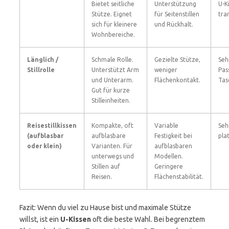
Bietet seitliche
Unterstützung
U-K
Stütze. Eignet
für Seitenstillen
tra
sich für kleinere
und Rückhalt.
Wohnbereiche.
Länglich /
Schmale Rolle.
Gezielte Stütze,
Seh
Stillrolle
Unterstützt Arm
weniger
Pass
und Unterarm.
Flächenkontakt.
Tas
Gut für kurze
Stilleinheiten.
Reisestillkissen
Kompakte, oft
Variable
Seh
(aufblasbar
aufblasbare
Festigkeit bei
pla
oder klein)
Varianten. Für
aufblasbaren
unterwegs und
Modellen.
Stillen auf
Geringere
Reisen.
Flächenstabilität.
Fazit: Wenn du viel zu Hause bist und maximale Stütze
willst, ist ein
U-Kissen
oft die beste Wahl. Bei begrenztem