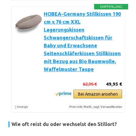
EMPFEHLUNG
HOBEA-Germany Stillkissen 190
cm x 76 cm XXL
Lagerungskissen
Schwangerschaftskissen für
Baby und Erwachsene
Seitenschläferkissen Stillkissen
mit Bezug aus Bio Baumwolle,
Waffelmuster Taupe
62,95 €
49,95 €
Bei Amazon ansehen
*
Preis inkl. MwSt., zzgl. Versandkosten
Anzeige
Wie oft reist du oder wechselst den Stillort?