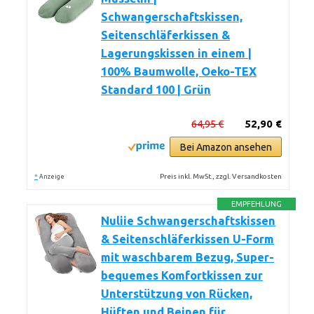
Schwangerschaftskissen,
Seitenschläferkissen &
Lagerungskissen in einem |
100% Baumwolle, Oeko-TEX
Standard 100 | Grün
64,95 €
52,90 €
Bei Amazon ansehen
*
Preis inkl. MwSt., zzgl. Versandkosten
Anzeige
EMPFEHLUNG
Nuliie Schwangerschaftskissen
& Seitenschläferkissen U-Form
mit waschbarem Bezug, Super-
bequemes Komfortkissen zur
Unterstützung von Rücken,
Hüften und Beinen für