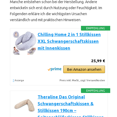
Manche entstehen schon bei der Herstellung. Andere
entwickeln sich erst durch Nutzung oder Feuchtigkeit. Im
Folgenden erkläre ich die wichtigsten Ursachen
verständlich und mit praktischen Hinweisen.
EMPFEHLUNG
Chilling Home 2 in 1 Stillkissen
XXL Schwangerschaftskissen
mit Innenkissen
25,99 €
Bei Amazon ansehen
*
Preis inkl. MwSt., zzgl. Versandkosten
Anzeige
EMPFEHLUNG
Theraline Das Original
Schwangerschaftskissen &
Stillkissen 190cm –