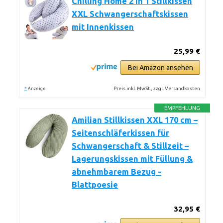
Chilling Home 2 in 1 Stillkissen
XXL Schwangerschaftskissen
mit Innenkissen
25,99 €
Bei Amazon ansehen
*
Preis inkl. MwSt., zzgl. Versandkosten
Anzeige
EMPFEHLUNG
Amilian Stillkissen XXL 170 cm –
Seitenschläferkissen für
Schwangerschaft & Stillzeit –
Lagerungskissen mit Füllung &
abnehmbarem Bezug -
Blattpoesie
32,95 €