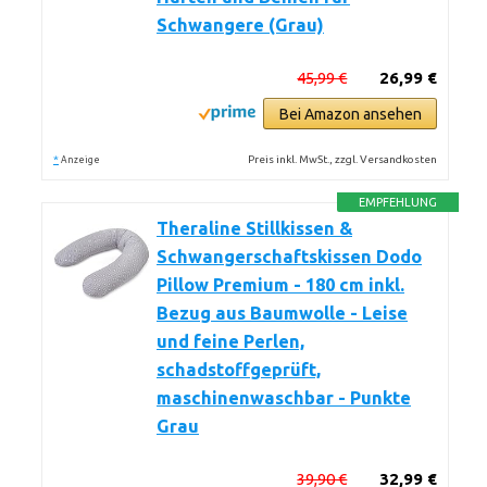
Schwangere (Grau)
45,99 €
26,99 €
Bei Amazon ansehen
*
Preis inkl. MwSt., zzgl. Versandkosten
Anzeige
EMPFEHLUNG
Theraline Stillkissen &
Schwangerschaftskissen Dodo
Pillow Premium - 180 cm inkl.
Bezug aus Baumwolle - Leise
und feine Perlen,
schadstoffgeprüft,
maschinenwaschbar - Punkte
Grau
39,90 €
32,99 €