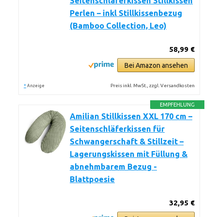
Seitenschläferkissen Stillkissen
Perlen – inkl Stillkissenbezug
(Bamboo Collection, Leo)
58,99 €
Bei Amazon ansehen
*
Preis inkl. MwSt., zzgl. Versandkosten
Anzeige
EMPFEHLUNG
Amilian Stillkissen XXL 170 cm –
Seitenschläferkissen für
Schwangerschaft & Stillzeit –
Lagerungskissen mit Füllung &
abnehmbarem Bezug -
Blattpoesie
32,95 €