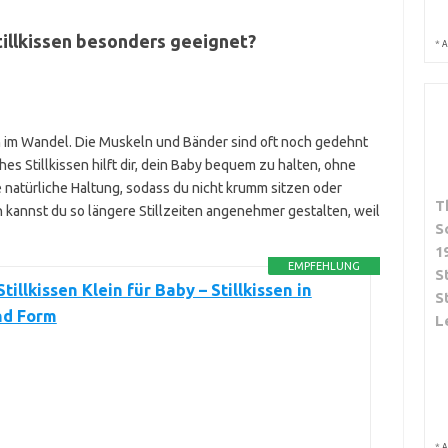
tillkissen besonders geeignet?
*
A
h im Wandel. Die Muskeln und Bänder sind oft noch gedehnt
es Stillkissen hilft dir, dein Baby bequem zu halten, ohne
 natürliche Haltung, sodass du nicht krumm sitzen oder
T
kannst du so längere Stillzeiten angenehmer gestalten, weil
S
1
EMPFEHLUNG
S
tillkissen Klein für Baby – Stillkissen in
S
d Form
L
*
A