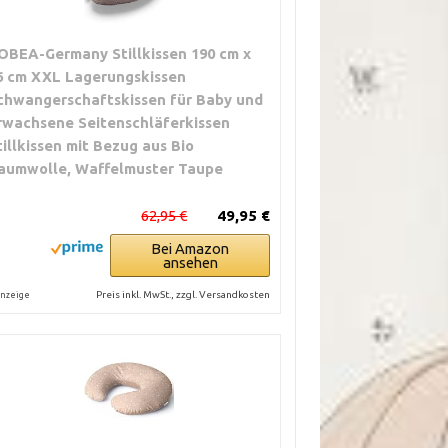
OBEA-Germany Stillkissen 190 cm x
6 cm XXL Lagerungskissen
chwangerschaftskissen für Baby und
rwachsene Seitenschläferkissen
tillkissen mit Bezug aus Bio
aumwolle, Waffelmuster Taupe
62,95 €
49,95 €
Bei Amazon
ansehen
Preis inkl. MwSt., zzgl. Versandkosten
nzeige