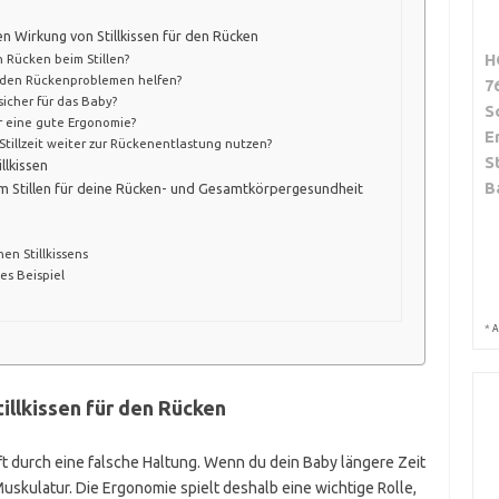
n Wirkung von Stillkissen für den Rücken
H
n Rücken beim Stillen?
enden Rückenproblemen helfen?
7
 sicher für das Baby?
S
für eine gute Ergonomie?
E
 Stillzeit weiter zur Rückenentlastung nutzen?
S
llkissen
B
 Stillen für deine Rücken- und Gesamtkörpergesundheit
en Stillkissens
hes Beispiel
*
A
llkissen für den Rücken
 durch eine falsche Haltung. Wenn du dein Baby längere Zeit
uskulatur. Die Ergonomie spielt deshalb eine wichtige Rolle,