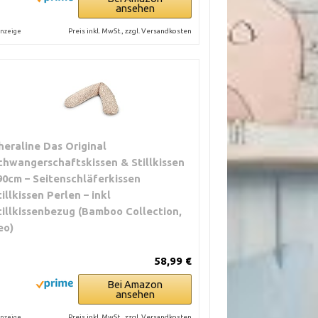
ansehen
Preis inkl. MwSt., zzgl. Versandkosten
nzeige
heraline Das Original
chwangerschaftskissen & Stillkissen
90cm – Seitenschläferkissen
tillkissen Perlen – inkl
tillkissenbezug (Bamboo Collection,
eo)
58,99 €
Bei Amazon
ansehen
Preis inkl. MwSt., zzgl. Versandkosten
nzeige