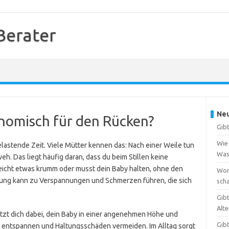
 Berater
Neu
gonomisch für den Rücken?
Gibt
Wie 
 belastende Zeit. Viele Mütter kennen das: Nach einer Weile tun
Was
h. Das liegt häufig daran, dass du beim Stillen keine
leicht etwas krumm oder musst dein Baby halten, ohne den
Wora
tung kann zu Verspannungen und Schmerzen führen, die sich
scha
Gib
Alte
ützt dich dabei, dein Baby in einer angenehmen Höhe und
Gibt
n entspannen und Haltungsschäden vermeiden. Im Alltag sorgt