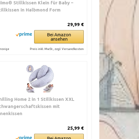
iimo® Stillkissen Klein für Baby –
tillkissen in Halbmond Form
29,99 €
Bei Amazon
ansehen
Preis inkl. MwSt., zzgl. Versandkosten
nzeige
hilling Home 2 in 1 Stillkissen XXL
chwangerschaftskissen mit
nnenkissen
25,99 €
Bei Amazon