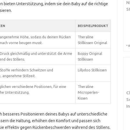
N
n bieten Unterstützung, indem sie dein Baby auf die richtige
S
sieren.
ZEN
BEISPIELPRODUKT
e angenehme Höhe, sodass du deinen Rücken
Theraline
t nach vorne beugen musst.
Stillkissen Original
*
A
 Druck gleichmäßig und unterstützt die Arme
Boppy Original
d des Stillens.
Stillkissen
Stoffe verhindern Schwitzen und
Lillydoo Stillkissen
, angenehme Stillzeit.
lichen verschiedene Positionen, für eine
Theraline
C
che Unterstützung.
Microperlen-
Kissen
S
I
ch besseres Positionieren deines Babys auf unterschiedliche
sern die Haltung, erhöhen den Komfort und passen sich
n sie effektiv gegen Rückenbeschwerden während des Stillens.