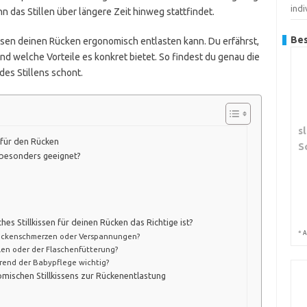
indi
n das Stillen über längere Zeit hinweg stattfindet.
Bes
lkissen deinen Rücken ergonomisch entlasten kann. Du erfährst,
nd welche Vorteile es konkret bietet. So findest du genau die
es Stillens schont.
s
 für den Rücken
S
n besonders geeignet?
es Stillkissen für deinen Rücken das Richtige ist?
*
A
 Rückenschmerzen oder Verspannungen?
llen oder der Flaschenfütterung?
hrend der Babypflege wichtig?
mischen Stillkissens zur Rückenentlastung