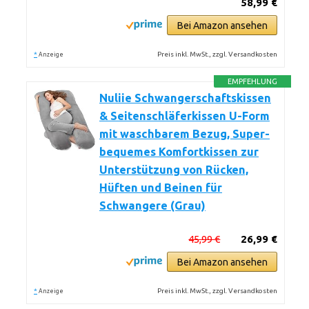
58,99 €
Bei Amazon ansehen
*
Preis inkl. MwSt., zzgl. Versandkosten
Anzeige
EMPFEHLUNG
Nuliie Schwangerschaftskissen
& Seitenschläferkissen U-Form
mit waschbarem Bezug, Super-
bequemes Komfortkissen zur
Unterstützung von Rücken,
Hüften und Beinen für
Schwangere (Grau)
45,99 €
26,99 €
Bei Amazon ansehen
*
Preis inkl. MwSt., zzgl. Versandkosten
Anzeige