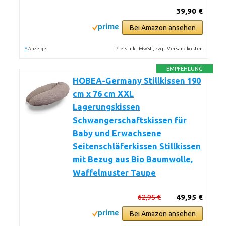
39,90 €
Bei Amazon ansehen
*
Preis inkl. MwSt., zzgl. Versandkosten
Anzeige
EMPFEHLUNG
HOBEA-Germany Stillkissen 190
cm x 76 cm XXL
Lagerungskissen
Schwangerschaftskissen für
Baby und Erwachsene
Seitenschläferkissen Stillkissen
mit Bezug aus Bio Baumwolle,
Waffelmuster Taupe
62,95 €
49,95 €
Bei Amazon ansehen