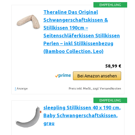
EMPFEHLUNG
Theraline Das Original
Schwangerschaftskissen &
Stillkissen 190cm –
Seitenschläferkissen Stillkissen
Perlen – inkl Stillkissenbezug
(Bamboo Collection, Leo)
58,99 €
Bei Amazon ansehen
*
Preis inkl. MwSt., zzgl. Versandkosten
Anzeige
EMPFEHLUNG
sleepling Stillkissen 40 x 190 cm,
Baby Schwangerschaftskissen,
grau