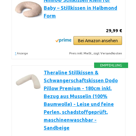
Niimo® Stillkissen Klein für
Baby – Stillkissen in Halbmond
Form
29,99 €
Bei Amazon ansehen
*
Preis inkl. MwSt., zzgl. Versandkosten
Anzeige
EMPFEHLUNG
Theraline Stillkissen &
Schwangerschaftskissen Dodo
Pillow Premium - 180cm inkl.
Bezug aus Musselin (100%
Baumwolle) - Leise und feine
Perlen, schadstoffgeprüft,
maschinenwaschbar -
Sandbeige