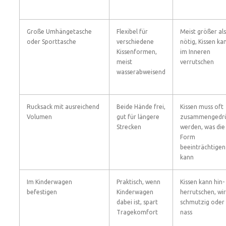
Große Umhängetasche
Flexibel für
Meist größer als
oder Sporttasche
verschiedene
nötig, Kissen ka
Kissenformen,
im Inneren
meist
verrutschen
wasserabweisend
Rucksack mit ausreichend
Beide Hände frei,
Kissen muss oft
Volumen
gut für längere
zusammengedrü
Strecken
werden, was die
Form
beeinträchtigen
kann
Im Kinderwagen
Praktisch, wenn
Kissen kann hin-
befestigen
Kinderwagen
herrutschen, wi
dabei ist, spart
schmutzig oder
Tragekomfort
nass