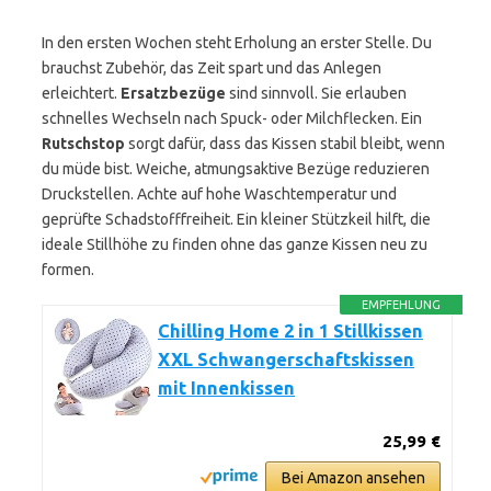
In den ersten Wochen steht Erholung an erster Stelle. Du
brauchst Zubehör, das Zeit spart und das Anlegen
erleichtert.
Ersatzbezüge
sind sinnvoll. Sie erlauben
schnelles Wechseln nach Spuck- oder Milchflecken. Ein
Rutschstop
sorgt dafür, dass das Kissen stabil bleibt, wenn
du müde bist. Weiche, atmungsaktive Bezüge reduzieren
Druckstellen. Achte auf hohe Waschtemperatur und
geprüfte Schadstofffreiheit. Ein kleiner Stützkeil hilft, die
ideale Stillhöhe zu finden ohne das ganze Kissen neu zu
formen.
EMPFEHLUNG
Chilling Home 2 in 1 Stillkissen
XXL Schwangerschaftskissen
mit Innenkissen
25,99 €
Bei Amazon ansehen