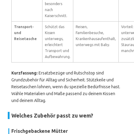
besonders
nach
Kaiserschnitt.
Transport-
Schützt das
Reisen,
Vorteil:
und
Kissen
Familienbesuche,
unterwe
Reisetasche
unterwegs,
Krankenhausaufenthalt,
zusätzl
erleichtert
unterwegs mit Baby.
Staura
Transport und
manchma
Aufbewahrung.
Kurzfassung:
Ersatzbezüge und Rutschstop sind
Grundzubehör für Alltag und Sicherheit. Stützkeile und
Reisetaschen lohnen, wenn du spezielle Bedürfnisse hast.
Wähle Materialien und Maße passend zu deinem Kissen
und deinem Alltag.
Welches Zubehör passt zu wem?
Frischgebackene Mütter