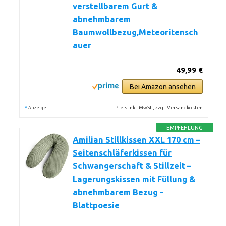
verstellbarem Gurt &
abnehmbarem
Baumwollbezug,Meteoritensch
auer
49,99 €
Bei Amazon ansehen
*
Preis inkl. MwSt., zzgl. Versandkosten
Anzeige
EMPFEHLUNG
Amilian Stillkissen XXL 170 cm –
Seitenschläferkissen für
Schwangerschaft & Stillzeit –
Lagerungskissen mit Füllung &
abnehmbarem Bezug -
Blattpoesie