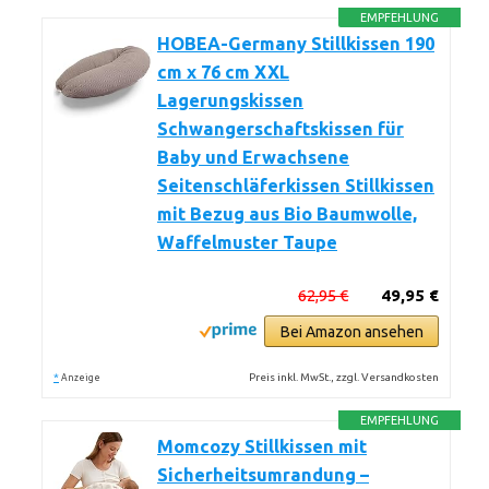
EMPFEHLUNG
HOBEA-Germany Stillkissen 190
cm x 76 cm XXL
Lagerungskissen
Schwangerschaftskissen für
Baby und Erwachsene
Seitenschläferkissen Stillkissen
mit Bezug aus Bio Baumwolle,
Waffelmuster Taupe
62,95 €
49,95 €
Bei Amazon ansehen
*
Preis inkl. MwSt., zzgl. Versandkosten
Anzeige
EMPFEHLUNG
Momcozy Stillkissen mit
Sicherheitsumrandung –