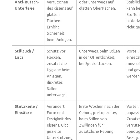
Anti-Rutsch-
Verrutschen
oder unterwegs auf
Stabilit
Unterlage
des Kissens auf
glatten Oberflächen.
kann b
glatten
Stoffen
Flächen.
hinterl
Erhöht
richtig
Sicherheit
beim Anlegen.
Stilltuch /
Schutz vor
Unterwegs, beim Stillen
Vorteil:
Latz
Flecken,
in der Öffentlichkeit,
einsetz
zusätzliche
bei Spuckattacken.
muss of
Hygiene beim
und ge
Anlegen,
werden
diskretes
Stillen
unterwegs.
Stützkeile /
Verändert
Erste Wochen nach der
Vorteil:
Einsätze
Form und
Geburt, postoperativ,
anpassb
Festigkeit des
beim Stillen von
Zusatzt
Kissens. Gibt
Zwillingen für
verruts
gezielte
zusätzliche Hebung.
benöti
Unterstützung,
Bezug.