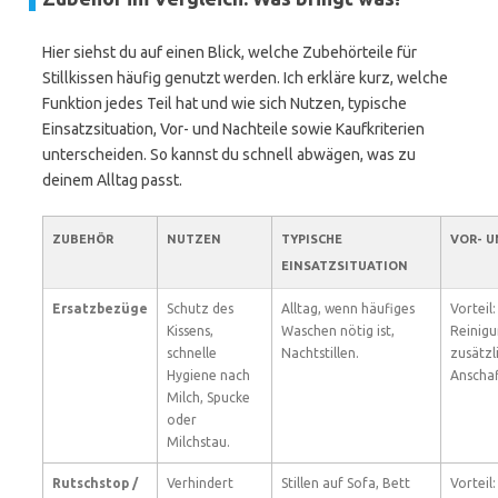
Hier siehst du auf einen Blick, welche Zubehörteile für
Stillkissen häufig genutzt werden. Ich erkläre kurz, welche
Funktion jedes Teil hat und wie sich Nutzen, typische
Einsatzsituation, Vor- und Nachteile sowie Kaufkriterien
unterscheiden. So kannst du schnell abwägen, was zu
deinem Alltag passt.
ZUBEHÖR
NUTZEN
TYPISCHE
VOR- U
EINSATZSITUATION
Ersatzbezüge
Schutz des
Alltag, wenn häufiges
Vorteil
Kissens,
Waschen nötig ist,
Reinigu
schnelle
Nachtstillen.
zusätzl
Hygiene nach
Anscha
Milch, Spucke
oder
Milchstau.
Rutschstop /
Verhindert
Stillen auf Sofa, Bett
Vorteil