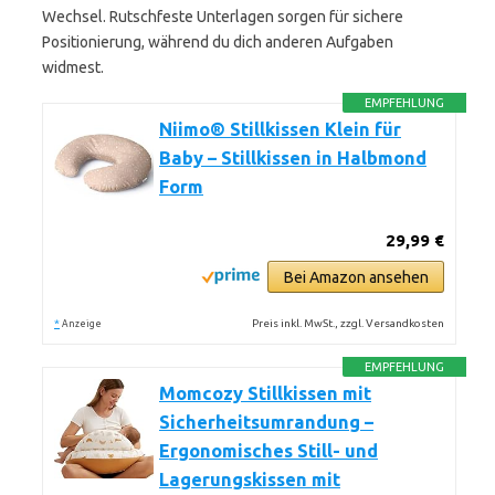
Wechsel. Rutschfeste Unterlagen sorgen für sichere
Positionierung, während du dich anderen Aufgaben
widmest.
EMPFEHLUNG
Niimo® Stillkissen Klein für
Baby – Stillkissen in Halbmond
Form
29,99 €
Bei Amazon ansehen
*
Preis inkl. MwSt., zzgl. Versandkosten
Anzeige
EMPFEHLUNG
Momcozy Stillkissen mit
Sicherheitsumrandung –
Ergonomisches Still- und
Lagerungskissen mit