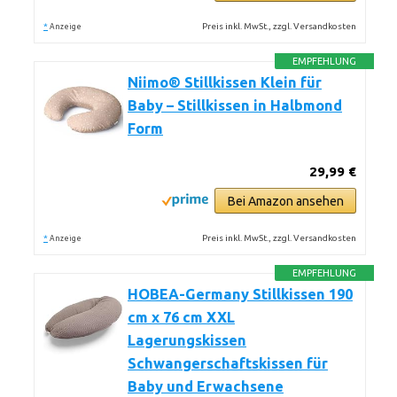
*
Preis inkl. MwSt., zzgl. Versandkosten
Anzeige
EMPFEHLUNG
Niimo® Stillkissen Klein für
Baby – Stillkissen in Halbmond
Form
29,99 €
Bei Amazon ansehen
*
Preis inkl. MwSt., zzgl. Versandkosten
Anzeige
EMPFEHLUNG
HOBEA-Germany Stillkissen 190
cm x 76 cm XXL
Lagerungskissen
Schwangerschaftskissen für
Baby und Erwachsene