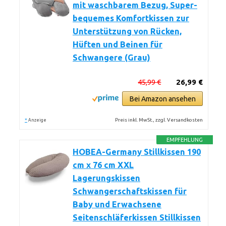
mit waschbarem Bezug, Super-
bequemes Komfortkissen zur
Unterstützung von Rücken,
Hüften und Beinen für
Schwangere (Grau)
45,99 €
26,99 €
Bei Amazon ansehen
*
Preis inkl. MwSt., zzgl. Versandkosten
Anzeige
EMPFEHLUNG
HOBEA-Germany Stillkissen 190
cm x 76 cm XXL
Lagerungskissen
Schwangerschaftskissen für
Baby und Erwachsene
Seitenschläferkissen Stillkissen