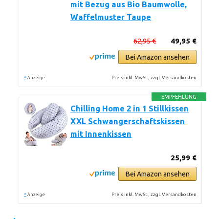
mit Bezug aus Bio Baumwolle,
Waffelmuster Taupe
62,95 €
49,95 €
Bei Amazon ansehen
*
Preis inkl. MwSt., zzgl. Versandkosten
Anzeige
EMPFEHLUNG
Chilling Home 2 in 1 Stillkissen
XXL Schwangerschaftskissen
mit Innenkissen
25,99 €
Bei Amazon ansehen
*
Preis inkl. MwSt., zzgl. Versandkosten
Anzeige