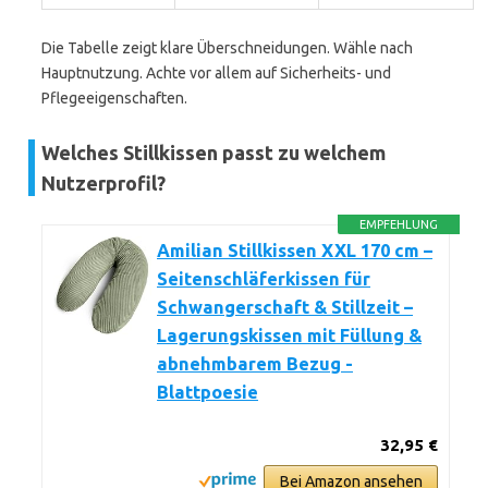
Die Tabelle zeigt klare Überschneidungen. Wähle nach
Hauptnutzung. Achte vor allem auf Sicherheits- und
Pflegeeigenschaften.
Welches Stillkissen passt zu welchem
Nutzerprofil?
EMPFEHLUNG
Amilian Stillkissen XXL 170 cm –
Seitenschläferkissen für
Schwangerschaft & Stillzeit –
Lagerungskissen mit Füllung &
abnehmbarem Bezug -
Blattpoesie
32,95 €
Bei Amazon ansehen