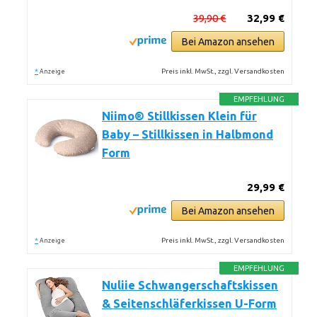
39,90 €
32,99 €
Bei Amazon ansehen
*
Preis inkl. MwSt., zzgl. Versandkosten
Anzeige
EMPFEHLUNG
Niimo® Stillkissen Klein für
Baby – Stillkissen in Halbmond
Form
29,99 €
Bei Amazon ansehen
*
Preis inkl. MwSt., zzgl. Versandkosten
Anzeige
EMPFEHLUNG
Nuliie Schwangerschaftskissen
& Seitenschläferkissen U-Form