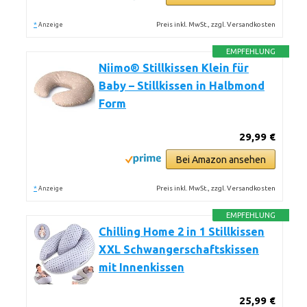
*
Preis inkl. MwSt., zzgl. Versandkosten
Anzeige
EMPFEHLUNG
Niimo® Stillkissen Klein für
Baby – Stillkissen in Halbmond
Form
29,99 €
Bei Amazon ansehen
*
Preis inkl. MwSt., zzgl. Versandkosten
Anzeige
EMPFEHLUNG
Chilling Home 2 in 1 Stillkissen
XXL Schwangerschaftskissen
mit Innenkissen
25,99 €