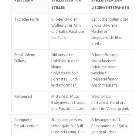
KRITERIUM
STILLKISSEN FÜR
STILLKISSEN ZUM
STILLEN
LIEGEN/ENTSPANNEN
Typische Form
C- oder U-Form.
Längliche Rollen oder
Wölbung für Arm
große U-Formen.
und Baby. Passt um
Flacherer
die Taille.
Liegebereich. Eher
breiter.
Empfohlene
Silikonisierte
Schaumflocken,
Füllung
Hohlfasern oder
viskoelastische
kleine
Schäume oder
Polyesterkugeln.
weichere
Formstabil und
Polyesterfasern.
leicht formbar.
Anschmiegsam.
Härtegrad
Mittelfest. Muss
Weicher bis
Babygewicht tragen
mittelfest. Komfort
und Position halten.
steht im Vordergrund.
Geeignete
Stillphasen, erstes
Schwangerschaft,
Einsatzzeiten
Lebensjahr für Still-
Entspannen auf Sofa,
Unterstützung. Gut
gelegentliches