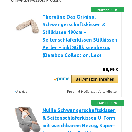
umweltbewusstes Produkt.
EMPFEHLUNG
Theraline Das Original
Schwangerschaftskissen &
Stillkissen 190cm –
Seitenschläferkissen Stillkissen
Perlen – inkl Stillkissenbezug
(Bamboo Collection, Leo)
58,99 €
Bei Amazon ansehen
*
Preis inkl. MwSt., zzgl. Versandkosten
Anzeige
EMPFEHLUNG
Nuliie Schwangerschaftskissen
& Seitenschläferkissen U-Form
mit waschbarem Bezug, Super-