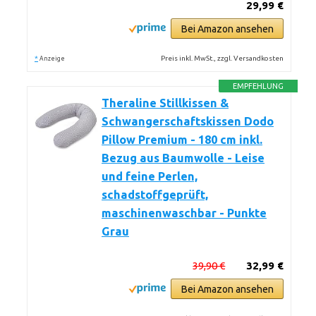
29,99 €
Bei Amazon ansehen
*
Preis inkl. MwSt., zzgl. Versandkosten
Anzeige
EMPFEHLUNG
Theraline Stillkissen &
Schwangerschaftskissen Dodo
Pillow Premium - 180 cm inkl.
Bezug aus Baumwolle - Leise
und feine Perlen,
schadstoffgeprüft,
maschinenwaschbar - Punkte
Grau
39,90 €
32,99 €
Bei Amazon ansehen