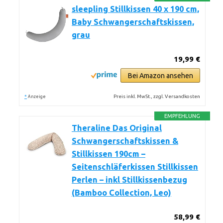
sleepling Stillkissen 40 x 190 cm,
Baby Schwangerschaftskissen,
grau
19,99 €
Bei Amazon ansehen
*
Preis inkl. MwSt., zzgl. Versandkosten
Anzeige
EMPFEHLUNG
Theraline Das Original
Schwangerschaftskissen &
Stillkissen 190cm –
Seitenschläferkissen Stillkissen
Perlen – inkl Stillkissenbezug
(Bamboo Collection, Leo)
58,99 €