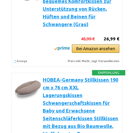
bequemes Komfortkissen zur
Unterstützung von Rücken,
Hüften und Beinen für
Schwangere (Grau)
45,99 €
26,99 €
Bei Amazon ansehen
*
Preis inkl. MwSt., zzgl. Versandkosten
Anzeige
EMPFEHLUNG
HOBEA-Germany Stillkissen 190
cm x 76 cm XXL
Lagerungskissen
Schwangerschaftskissen für
Baby und Erwachsene
Seitenschläferkissen Stillkissen
mit Bezug aus Bio Baumwolle,