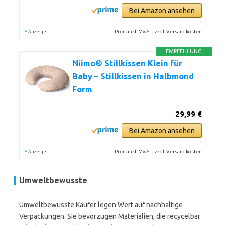
Bei Amazon ansehen
*
Preis inkl. MwSt., zzgl. Versandkosten
Anzeige
EMPFEHLUNG
Niimo® Stillkissen Klein für
Baby – Stillkissen in Halbmond
Form
29,99 €
Bei Amazon ansehen
*
Preis inkl. MwSt., zzgl. Versandkosten
Anzeige
Umweltbewusste
Umweltbewusste Käufer legen Wert auf nachhaltige
Verpackungen. Sie bevorzugen Materialien, die recycelbar