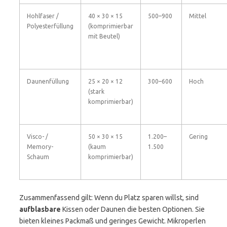
Hohlfaser /
40 × 30 × 15
500–900
Mittel
Polyesterfüllung
(komprimierbar
mit Beutel)
Daunenfüllung
25 × 20 × 12
300–600
Hoch
(stark
komprimierbar)
Visco- /
50 × 30 × 15
1.200–
Gering
Memory-
(kaum
1.500
Schaum
komprimierbar)
Zusammenfassend gilt: Wenn du Platz sparen willst, sind
aufblasbare
Kissen oder Daunen die besten Optionen. Sie
bieten kleines Packmaß und geringes Gewicht. Mikroperlen