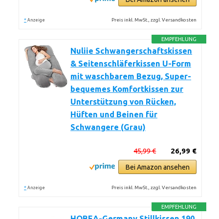
*
Preis inkl. MwSt., zzgl. Versandkosten
Anzeige
EMPFEHLUNG
Nuliie Schwangerschaftskissen
& Seitenschläferkissen U-Form
mit waschbarem Bezug, Super-
bequemes Komfortkissen zur
Unterstützung von Rücken,
Hüften und Beinen für
Schwangere (Grau)
45,99 €
26,99 €
Bei Amazon ansehen
*
Preis inkl. MwSt., zzgl. Versandkosten
Anzeige
EMPFEHLUNG
HOBEA-Germany Stillkissen 190