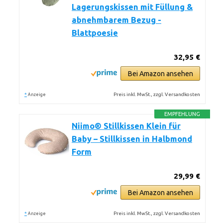
Lagerungskissen mit Füllung &
abnehmbarem Bezug -
Blattpoesie
32,95 €
Bei Amazon ansehen
*
Preis inkl. MwSt., zzgl. Versandkosten
Anzeige
EMPFEHLUNG
Niimo® Stillkissen Klein für
Baby – Stillkissen in Halbmond
Form
29,99 €
Bei Amazon ansehen
*
Preis inkl. MwSt., zzgl. Versandkosten
Anzeige