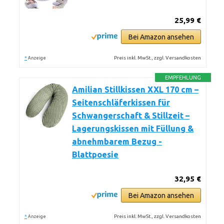
25,99 €
Bei Amazon ansehen
*
Preis inkl. MwSt., zzgl. Versandkosten
Anzeige
EMPFEHLUNG
Amilian Stillkissen XXL 170 cm –
Seitenschläferkissen für
Schwangerschaft & Stillzeit –
Lagerungskissen mit Füllung &
abnehmbarem Bezug -
Blattpoesie
32,95 €
Bei Amazon ansehen
*
Preis inkl. MwSt., zzgl. Versandkosten
Anzeige