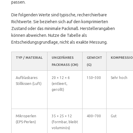
passen.
Die folgenden Werte sind typische, recherchierbare
Richtwerte. Sie beziehen sich auf den komprimierten
Zustand oder das minimale Packmaß. Herstellerangaben
können abweichen. Nutze die Tabelle als
Entscheidungsgrundlage, nicht als exakte Messung.
TYP / MATERIAL
UNGEFÄHRES
GEWICHT
KOMPRESSIO
PACKMASS (CM)
(G)
Aufblasbares
20 × 12 × 6
150–300
Sehr hoch
Stillkissen (Luft)
(entleert,
gerollt)
Mikroperlen
35 × 25 × 12
400–700
Gut
(EPS-Perlen)
(formbar, bleibt
voluminös)