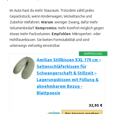
Im Auto hast du mehr Stauraum. Trotzdem zählt jedes
Gepäckstück, wenn Kinderwagen, Wickeltasche und
Zubehör mitfahren.
Warum
: weniger Zwang, dafür mehr
Volumenbedarf.
Kompromiss
: mehr Komfort möglich gegen
etwas mehr Packvolumen.
Empfohlen
: Mikroperlen- oder
Hohlfaserkissen. Sie bieten Formstabilität und sind
unterwegs vielseitig einsetzbar.
EMPFEHLUNG
Amilian Stillkissen XXL 170 cm –
Seitenschläferkissen für
Schwangerschaft & Stillzeit –
Lagerungskissen mit Füllung &
abnehmbarem Bezug -
Blattpoesie
32,95 €
Bei Amazon ansehen