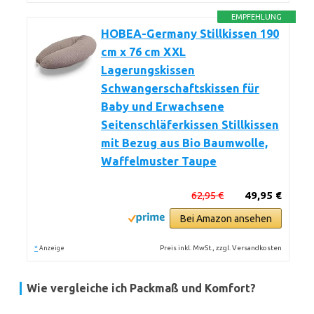
EMPFEHLUNG
HOBEA-Germany Stillkissen 190
cm x 76 cm XXL
Lagerungskissen
Schwangerschaftskissen für
Baby und Erwachsene
Seitenschläferkissen Stillkissen
mit Bezug aus Bio Baumwolle,
Waffelmuster Taupe
62,95 €
49,95 €
Bei Amazon ansehen
*
Preis inkl. MwSt., zzgl. Versandkosten
Anzeige
Wie vergleiche ich Packmaß und Komfort?