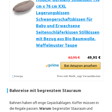
cm x 76 cm XXL
Lagerungskissen
Schwangerschaftskissen für
Baby und Erwachsene
Seitenschläferkissen Stillkissen
mit Bezug aus Bio Baumwolle,
Waffelmuster Taupe
62,95 €
49,95 €
Bei Amazon ansehen
*
Preis inkl. MwSt., zzgl. Versandkosten
Anzeige
Bahnreise mit begrenztem Stauraum
Bahnen haben oft enge Gepäckablagen. Koffer müssen in
die Regale passen.
Warum
: begrenzter Stauraum und