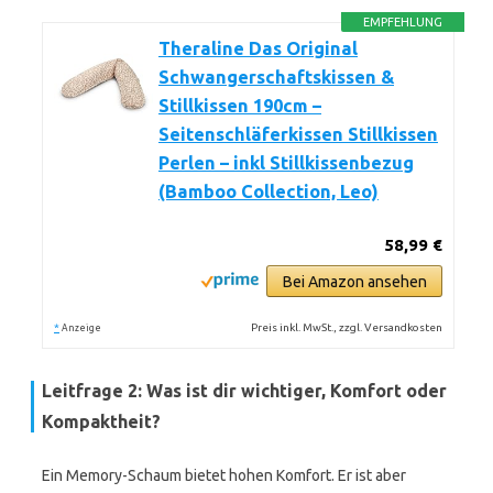
EMPFEHLUNG
Theraline Das Original
Schwangerschaftskissen &
Stillkissen 190cm –
Seitenschläferkissen Stillkissen
Perlen – inkl Stillkissenbezug
(Bamboo Collection, Leo)
58,99 €
Bei Amazon ansehen
*
Preis inkl. MwSt., zzgl. Versandkosten
Anzeige
Leitfrage 2: Was ist dir wichtiger, Komfort oder
Kompaktheit?
Ein Memory-Schaum bietet hohen Komfort. Er ist aber