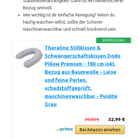
Staubmilbenanfälligkeit? Dann ist ein milbensicherer
Bezug sinnvoll.
Wie wichtig ist dir einfache Reinigung? Wenn du
häufig waschen willst, sollte der Schoner
maschinenwaschbar und schnell trocknend sein.
EMPFEHLUNG
Theraline Stillkissen &
Schwangerschaftskissen Dodo
Pillow Premium - 180 cm inkl.
Bezug aus Baumwolle - Leise
und feine Perlen,
schadstoffgeprüft,
maschinenwaschbar - Punkte
Grau
39,90 €
32,99 €
Bei Amazon ansehen