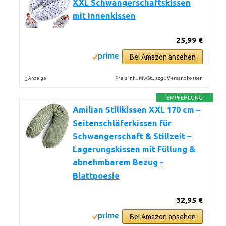
XXL Schwangerschaftskissen
mit Innenkissen
25,99 €
Bei Amazon ansehen
*
Preis inkl. MwSt., zzgl. Versandkosten
Anzeige
EMPFEHLUNG
Amilian Stillkissen XXL 170 cm –
Seitenschläferkissen für
Schwangerschaft & Stillzeit –
Lagerungskissen mit Füllung &
abnehmbarem Bezug -
Blattpoesie
32,95 €
Bei Amazon ansehen