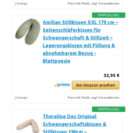
*
Preis inkl. MwSt., zzgl. Versandkosten
Anzeige
EMPFEHLUNG
Amilian Stillkissen XXL 170 cm –
Seitenschläferkissen für
Schwangerschaft & Stillzeit –
Lagerungskissen mit Füllung &
abnehmbarem Bezug -
Blattpoesie
32,95 €
Bei Amazon ansehen
*
Preis inkl. MwSt., zzgl. Versandkosten
Anzeige
EMPFEHLUNG
Theraline Das Original
Schwangerschaftskissen &
Stillkissen 190cm –