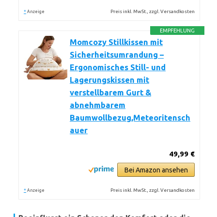
*
Preis inkl. MwSt., zzgl. Versandkosten
Anzeige
EMPFEHLUNG
Momcozy Stillkissen mit
Sicherheitsumrandung –
Ergonomisches Still- und
Lagerungskissen mit
verstellbarem Gurt &
abnehmbarem
Baumwollbezug,Meteoritensch
auer
49,99 €
Bei Amazon ansehen
*
Preis inkl. MwSt., zzgl. Versandkosten
Anzeige