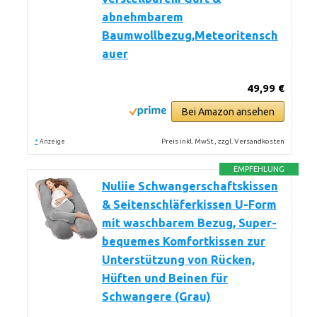
abnehmbarem
Baumwollbezug,Meteoritensch
auer
49,99 €
Bei Amazon ansehen
*
Preis inkl. MwSt., zzgl. Versandkosten
Anzeige
EMPFEHLUNG
Nuliie Schwangerschaftskissen
& Seitenschläferkissen U-Form
mit waschbarem Bezug, Super-
bequemes Komfortkissen zur
Unterstützung von Rücken,
Hüften und Beinen für
Schwangere (Grau)