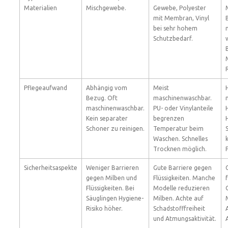
Materialien
Mischgewebe.
Gewebe, Polyester
mit Membran, Vinyl
bei sehr hohem
Schutzbedarf.
Pflegeaufwand
Abhängig vom
Meist
Bezug. Oft
maschinenwaschbar.
maschinenwaschbar.
PU- oder Vinylanteile
Kein separater
begrenzen
Schoner zu reinigen.
Temperatur beim
Waschen. Schnelles
Trocknen möglich.
Sicherheitsaspekte
Weniger Barrieren
Gute Barriere gegen
gegen Milben und
Flüssigkeiten. Manche
Flüssigkeiten. Bei
Modelle reduzieren
Säuglingen Hygiene-
Milben. Achte auf
Risiko höher.
Schadstofffreiheit
und Atmungsaktivität.