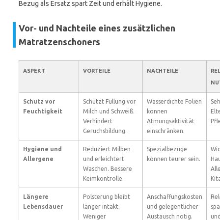
Bezug als Ersatz spart Zeit und erhält Hygiene.
Vor- und Nachteile eines zusätzlichen
Matratzenschoners
ASPEKT
VORTEILE
NACHTEILE
RE
NU
Schutz vor
Schützt Füllung vor
Wasserdichte Folien
Seh
Feuchtigkeit
Milch und Schweiß.
können
Elt
Verhindert
Atmungsaktivität
Pfl
Geruchsbildung.
einschränken.
Hygiene und
Reduziert Milben
Spezialbezüge
Wic
Allergene
und erleichtert
können teurer sein.
Hau
Waschen. Bessere
All
Keimkontrolle.
Kit
Längere
Polsterung bleibt
Anschaffungskosten
Rel
Lebensdauer
länger intakt.
und gelegentlicher
sp
Weniger
Austausch nötig.
un