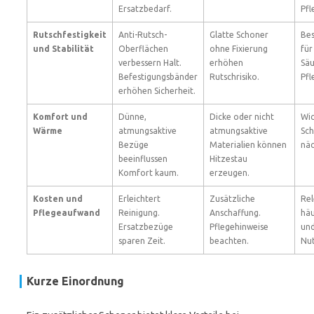
Ersatzbedarf.
Pfl
Rutschfestigkeit
Anti-Rutsch-
Glatte Schoner
Bes
und Stabilität
Oberflächen
ohne Fixierung
für
verbessern Halt.
erhöhen
Säu
Befestigungsbänder
Rutschrisiko.
Pfl
erhöhen Sicherheit.
Komfort und
Dünne,
Dicke oder nicht
Wic
Wärme
atmungsaktive
atmungsaktive
Sc
Bezüge
Materialien können
näc
beeinflussen
Hitzestau
Komfort kaum.
erzeugen.
Kosten und
Erleichtert
Zusätzliche
Rel
Pflegeaufwand
Reinigung.
Anschaffung.
häu
Ersatzbezüge
Pflegehinweise
un
sparen Zeit.
beachten.
Nut
Kurze Einordnung