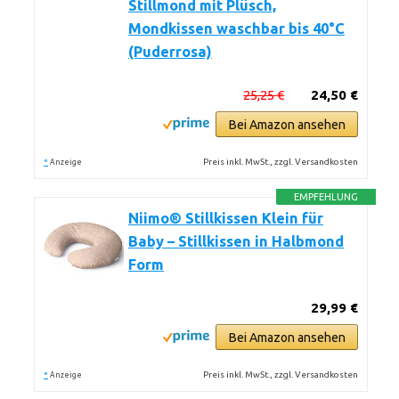
Stillmond mit Plüsch,
Mondkissen waschbar bis 40°C
(Puderrosa)
25,25 €
24,50 €
Bei Amazon ansehen
*
Preis inkl. MwSt., zzgl. Versandkosten
Anzeige
EMPFEHLUNG
Niimo® Stillkissen Klein für
Baby – Stillkissen in Halbmond
Form
29,99 €
Bei Amazon ansehen
*
Preis inkl. MwSt., zzgl. Versandkosten
Anzeige