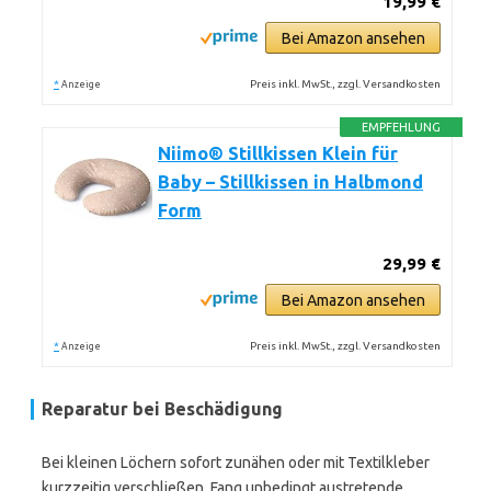
19,99 €
Bei Amazon ansehen
*
Preis inkl. MwSt., zzgl. Versandkosten
Anzeige
EMPFEHLUNG
Niimo® Stillkissen Klein für
Baby – Stillkissen in Halbmond
Form
29,99 €
Bei Amazon ansehen
*
Preis inkl. MwSt., zzgl. Versandkosten
Anzeige
Reparatur bei Beschädigung
Bei kleinen Löchern sofort zunähen oder mit Textilkleber
kurzzeitig verschließen. Fang unbedingt austretende