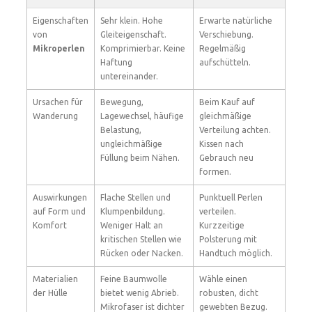
Eigenschaften
Sehr klein. Hohe
Erwarte natürliche
von
Gleiteigenschaft.
Verschiebung.
Mikroperlen
Komprimierbar. Keine
Regelmäßig
Haftung
aufschütteln.
untereinander.
Ursachen für
Bewegung,
Beim Kauf auf
Wanderung
Lagewechsel, häufige
gleichmäßige
Belastung,
Verteilung achten.
ungleichmäßige
Kissen nach
Füllung beim Nähen.
Gebrauch neu
formen.
Auswirkungen
Flache Stellen und
Punktuell Perlen
auf Form und
Klumpenbildung.
verteilen.
Komfort
Weniger Halt an
Kurzzeitige
kritischen Stellen wie
Polsterung mit
Rücken oder Nacken.
Handtuch möglich.
Materialien
Feine Baumwolle
Wähle einen
der Hülle
bietet wenig Abrieb.
robusten, dicht
Mikrofaser ist dichter
gewebten Bezug.