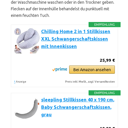
der Waschmaschine waschen oder in den Trockner geben.
Flecken auf der Innenhülle behandelst du punktuell mit
einem feuchten Tuch.
EMPFEHLUNG
Chilling Home 2 in 1 Stillkissen
XXL Schwangerschaftskissen
mit Innenkissen
25,99 €
Bei Amazon ansehen
*
Preis inkl. MwSt., zzgl. Versandkosten
Anzeige
EMPFEHLUNG
sleepling Stillkissen 40 x 190 cm,
Baby Schwangerschaftskissen,
grau