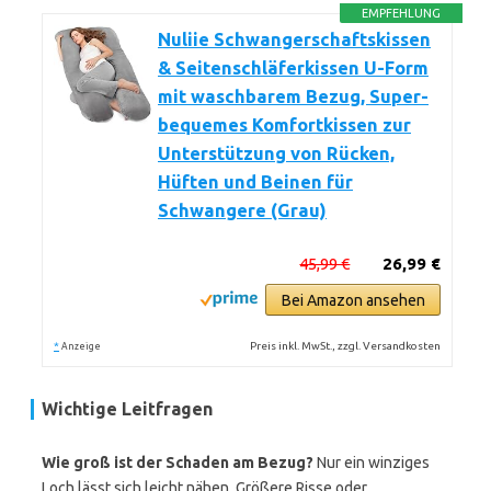
EMPFEHLUNG
Nuliie Schwangerschaftskissen
& Seitenschläferkissen U-Form
mit waschbarem Bezug, Super-
bequemes Komfortkissen zur
Unterstützung von Rücken,
Hüften und Beinen für
Schwangere (Grau)
45,99 €
26,99 €
Bei Amazon ansehen
*
Preis inkl. MwSt., zzgl. Versandkosten
Anzeige
Wichtige Leitfragen
Wie groß ist der Schaden am Bezug?
Nur ein winziges
Loch lässt sich leicht nähen. Größere Risse oder