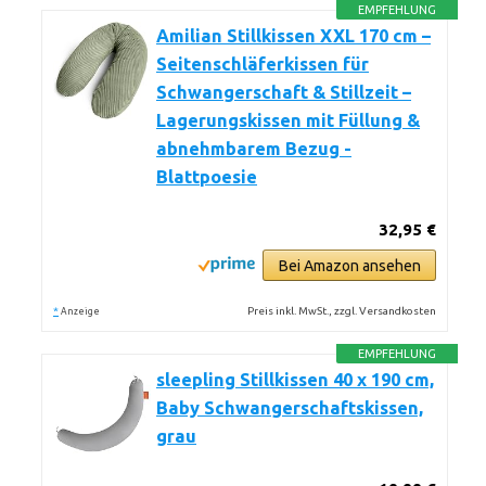
EMPFEHLUNG
Amilian Stillkissen XXL 170 cm –
Seitenschläferkissen für
Schwangerschaft & Stillzeit –
Lagerungskissen mit Füllung &
abnehmbarem Bezug -
Blattpoesie
32,95 €
Bei Amazon ansehen
*
Preis inkl. MwSt., zzgl. Versandkosten
Anzeige
EMPFEHLUNG
sleepling Stillkissen 40 x 190 cm,
Baby Schwangerschaftskissen,
grau