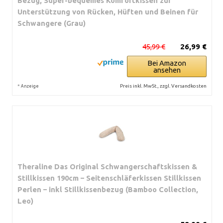
Bezug, Super-bequemes Komfortkissen zur
Unterstützung von Rücken, Hüften und Beinen für
Schwangere (Grau)
45,99 €
26,99 €
Bei Amazon
ansehen
*
Preis inkl. MwSt., zzgl. Versandkosten
Anzeige
Theraline Das Original Schwangerschaftskissen &
Stillkissen 190cm – Seitenschläferkissen Stillkissen
Perlen – inkl Stillkissenbezug (Bamboo Collection,
Leo)