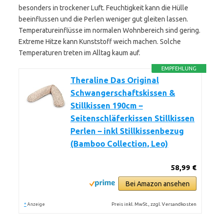
besonders in trockener Luft. Feuchtigkeit kann die Hülle
beeinflussen und die Perlen weniger gut gleiten lassen.
Temperatureinflüsse im normalen Wohnbereich sind gering.
Extreme Hitze kann Kunststoff weich machen. Solche
Temperaturen treten im Alltag kaum auf.
EMPFEHLUNG
Theraline Das Original
Schwangerschaftskissen &
Stillkissen 190cm –
Seitenschläferkissen Stillkissen
Perlen – inkl Stillkissenbezug
(Bamboo Collection, Leo)
58,99 €
Bei Amazon ansehen
*
Preis inkl. MwSt., zzgl. Versandkosten
Anzeige